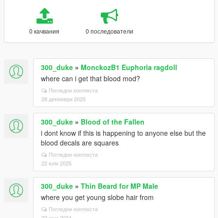
0 качвания
0 последователи
300_duke
»
MonckozB1 Euphoria ragdoll
where can i get that blood mod?
Погледни контекста
28 декември 2025
300_duke
»
Blood of the Fallen
i dont know if this is happening to anyone else but the
blood decals are squares
Погледни контекста
22 юли 2025
300_duke
»
Thin Beard for MP Male
where you get young slobe hair from
Погледни контекста
22 юни 2024