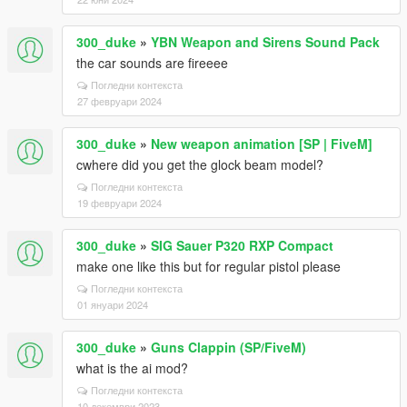
300_duke
»
YBN Weapon and Sirens Sound Pack
the car sounds are fireeee
Погледни контекста
27 февруари 2024
300_duke
»
New weapon animation [SP | FiveM]
cwhere did you get the glock beam model?
Погледни контекста
19 февруари 2024
300_duke
»
SIG Sauer P320 RXP Compact
make one like this but for regular pistol please
Погледни контекста
01 януари 2024
300_duke
»
Guns Clappin (SP/FiveM)
what is the ai mod?
Погледни контекста
10 декември 2023