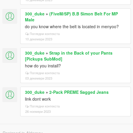
300_duke
»
(FiveM/SP) B.B Simon Belt For MP
Male
do you know where the belt is located in menyoo?
Погледни контекста
10 декември 2023
300_duke
»
Strap in the Back of your Pants
[Pickups SubMod]
how do you install?
Погледни контекста
03 декември 2023
300_duke
»
2-Pack PREME Sagged Jeans
link dont work
Погледни контекста
26 ноември 2023