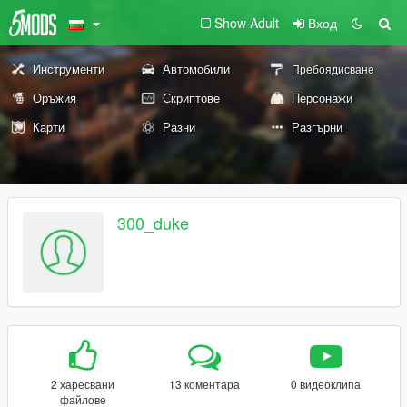
Show Adult
Вход
Инструменти
Автомобили
Пребоядисване
Оръжия
Скриптове
Персонажи
Карти
Разни
Разгърни
300_duke
2 харесвани
13 коментара
0 видеоклипа
файлове