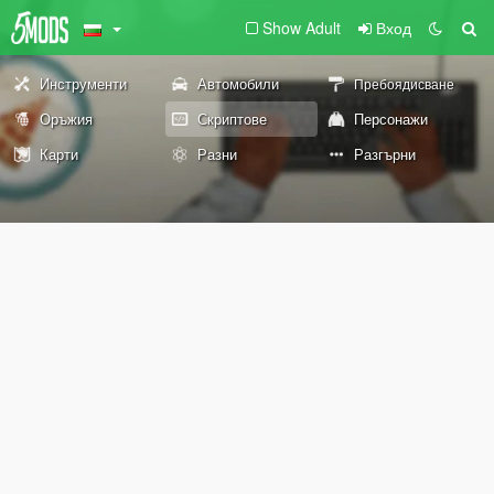
Show Adult
Вход
Инструменти
Автомобили
Пребоядисване
Оръжия
Скриптове
Персонажи
Карти
Разни
Разгърни