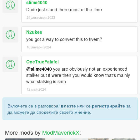
slime4040
Dude just stand there most of the time
24 декември 2023
N2ukes
you got a way to convert this to fivem?
18 януари 2024
OneTrueFalafel
@slime4040
you are obviously not an experienced
stalker but if were then you would know that's mainly
what stalking is smh
12 май 2024
Включете се в разговора!
влезте
или се
регистрирайте
за
да можете да споделите своето мнение.
More mods by
ModMaverickX
: