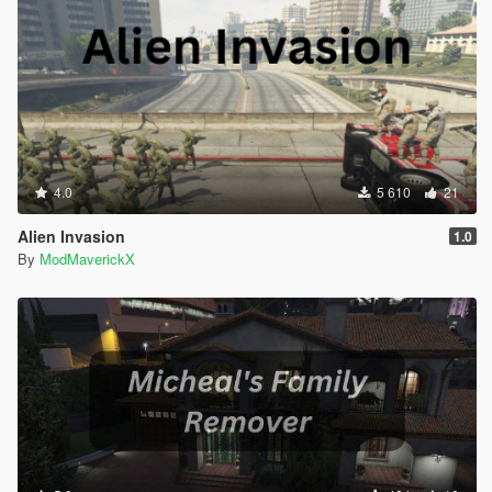
4.0
5 610
21
Alien Invasion
1.0
By
ModMaverickX