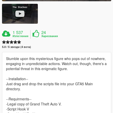
1 537
24
Изтегления
Харесвания
5.0 / 5 звезди (4 вота)
Stumble upon this mysterious figure who pops out of nowhere,
engaging in unpredictable actions. Watch out, though, there's a
potential threat in this enigmatic figure.
--Installation--
Just drag and drop the scripts file into your GTA5 Main
directory.
--Requirments--
-Legal copy of Grand Theft Auto V.
-Script Hook V