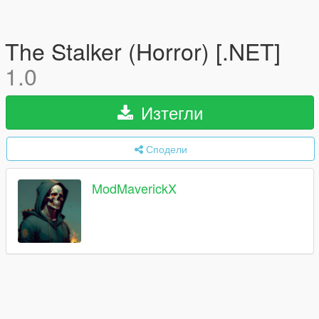
The Stalker (Horror) [.NET]
1.0
Изтегли
Сподели
ModMaverickX