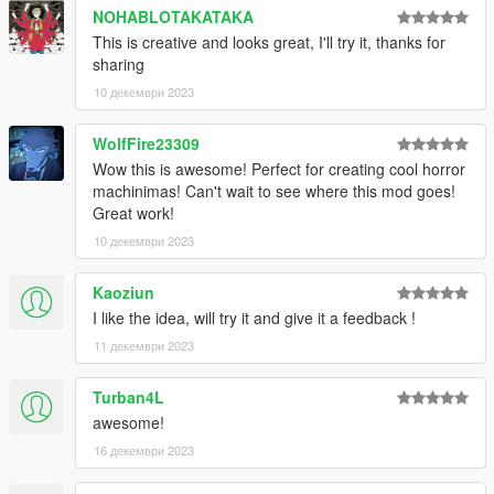
NOHABLOTAKATAKA
This is creative and looks great, I'll try it, thanks for
sharing
10 декември 2023
WolfFire23309
Wow this is awesome! Perfect for creating cool horror
machinimas! Can't wait to see where this mod goes!
Great work!
10 декември 2023
Kaoziun
I like the idea, will try it and give it a feedback !
11 декември 2023
Turban4L
awesome!
16 декември 2023