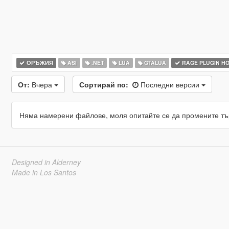
ОРЪЖИЯ
ASI
.NET
LUA
GTALUA
RAGE PLUGIN H
От:
Вчера
Сортирай по:
Последни версии
Няма намерени файлове, моля опитайте се да промените тъ
Designed in Alderney
Made in Los Santos