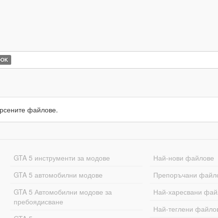
OOK
рсените файлове.
GTA 5 инструменти за модове
Най-нови файлове
GTA 5 автомобилни модове
Препоръчани файл
GTA 5 Автомобилни модове за
Най-харесвани фай
пребоядисване
Най-теглени файло