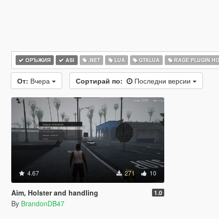
ОРЪЖИЯ
ASI
.NET
LUA
GTALUA
RAGE PLUGIN H
От:
Вчера
Сортирай по:
Последни версии
4.67
271
10
Aim, Holster and handling
1.0
By
BrandonDB47