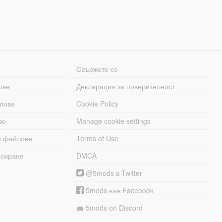
Свържете се
ове
Декларация за поверителност
лове
Cookie Policy
ве
Manage cookie settings
и файлове
Terms of Use
асиране
DMCA
@5mods в Twitter
5mods във Facebook
5mods on Discord