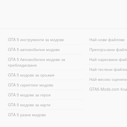
GTA 5 инструменти за модове
Най-нови файлове
GTA 5 автомобилни модове
Препоръчани файл
GTA 5 Автомобилни модове за
Най-харесвани фай
пребоядисване
Най-теглени файло
GTA 5 модове за оръжия
Най-високо оценен
GTA 5 скриптинг модове
GTA5-Mods.com Кл
GTA 5 модове за героя
GTA 5 модове за карти
GTA 5 разни модове