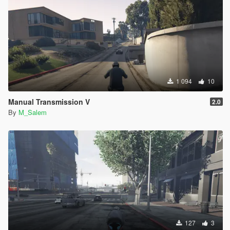
1 094
10
Manual Transmission V
2.0
By
M_Salem
127
3