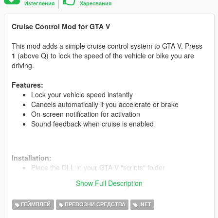
Изтегления
Харесвания
Cruise Control Mod for GTA V
This mod adds a simple cruise control system to GTA V. Press
1
(above Q) to lock the speed of the vehicle or bike you are
driving.
Features:
Lock your vehicle speed instantly
Cancels automatically if you accelerate or brake
On-screen notification for activation
Sound feedback when cruise is enabled
Installation:
Place the DLL in your GTA V "scripts" folder
Run the game and press 1 while driving to activate
Show Full Description
ГЕЙМПЛЕЙ
ПРЕВОЗНИ СРЕДСТВА
.NET
Credits:
Developed by M_Salem