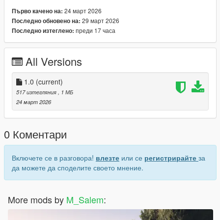
24 март 2026
Първо качено на:
29 март 2026
Последно обновено на:
преди 17 часа
Последно изтеглено:
All Versions
1.0
(current)
517 изтегляния
, 1 МБ
24 март 2026
0 Коментари
Включете се в разговора!
влезте
или се
регистрирайте
за
да можете да споделите своето мнение.
More mods by
M_Salem
: