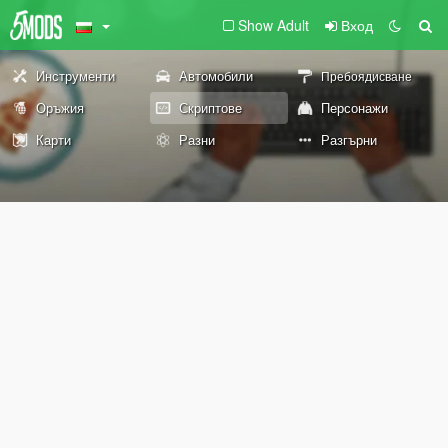
Show Adult
Вход
Инструменти
Автомобили
Пребоядисване
Оръжия
Скриптове
Персонажи
Карти
Разни
Разгърни