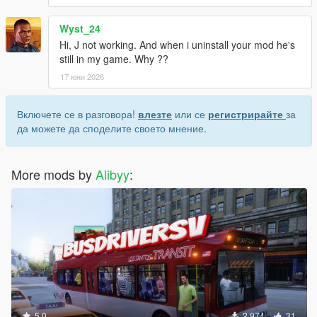
Wyst_24
Hi, J not working. And when i uninstall your mod he's
still in my game. Why ??
17 юни 2026
Включете се в разговора!
влезте
или се
регистрирайте
за
да можете да споделите своето мнение.
More mods by
Alibyy
:
5.0
2 974
31