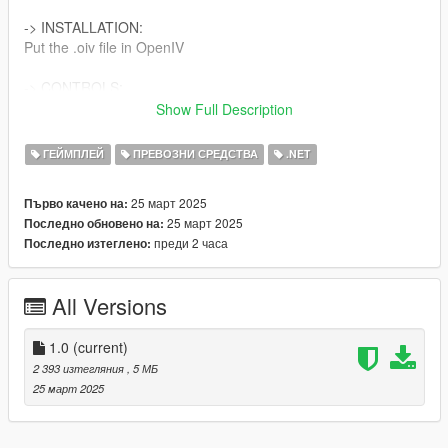
-> INSTALLATION:
Put the .oiv file in OpenIV
-> CONTROLS:
J -> Left signal light
Show Full Description
K -> Right signal light
L -> Hazard lights
ГЕЙМПЛЕЙ
ПРЕВОЗНИ СРЕДСТВА
.NET
---
25 март 2025
Първо качено на:
25 март 2025
Последно обновено на:
Everything was done by Alibyy.
преди 2 часа
Последно изтеглено:
Thanks.
All Versions
1.0
(current)
2 393 изтегляния
, 5 МБ
25 март 2025