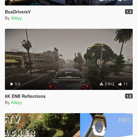
BusDriversV
1.3
By
Alibyy
5.0
2 912
11
8K ENB Reflections
1.0
By
Alibyy