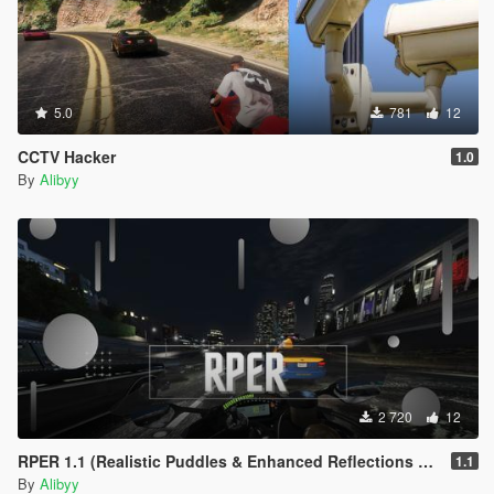
5.0
781
12
CCTV Hacker
1.0
By
Alibyy
2 720
12
RPER 1.1 (Realistic Puddles & Enhanced Reflections Mod)
1.1
By
Alibyy