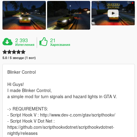
2 393
21
Изтегления
Харесвания
5.0 / 5 звезди (1 вот)
Blinker Control
Hi Guys!
I made Blinker Control,
a simple mod for turn signals and hazard lights in GTA V.
-> REQUIREMENTS:
- Script Hook V : http://www.dev-c.com/gtav/scripthookv/
- Script Hook V Dot Net :
https://github.com/scripthookvdotnet/scripthookvdotnet-
nightly/releases