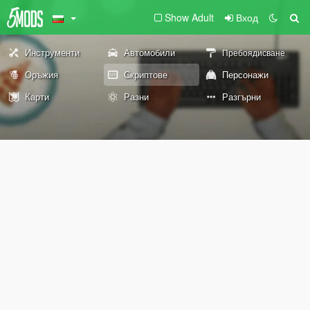
Show Adult
Вход
Инструменти
Автомобили
Пребоядисване
Оръжия
Скриптове
Персонажи
Карти
Разни
Разгърни