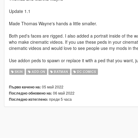
Update 1.1
Made Thomas Wayne's hands a little smaller.
Both ped's faces are rigged. I also added a portrait inside of the 
who make cinematic videos. If you use these peds in your cinema
cinematic videos and would love to see people use my mods in th
Use addon peds to spawn or replace it with a ped that you want,
SKIN
ADD-ON
BATMAN
DC COMICS
05 май 2022
Първо качено на:
06 май 2022
Последно обновено на:
преди 5 часа
Последно изтеглено: