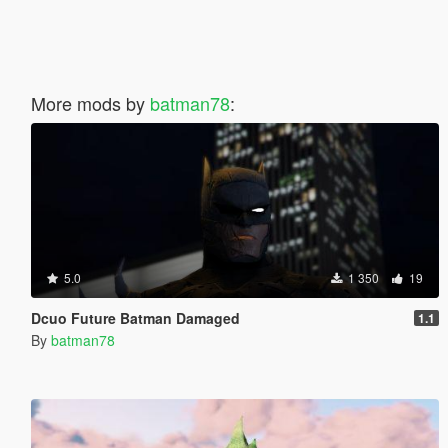
More mods by
batman78
:
5.0
1 350
19
Dcuo Future Batman Damaged
1.1
By
batman78