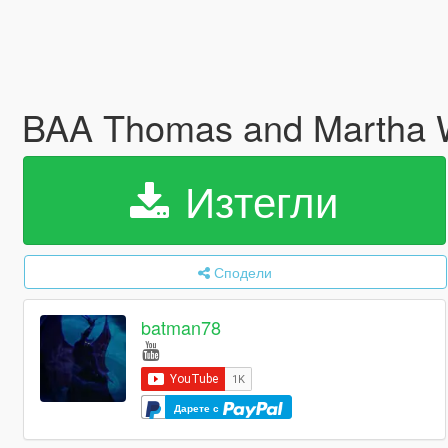
BAA Thomas and Martha W
Изтегли
Сподели
batman78
Дарете с