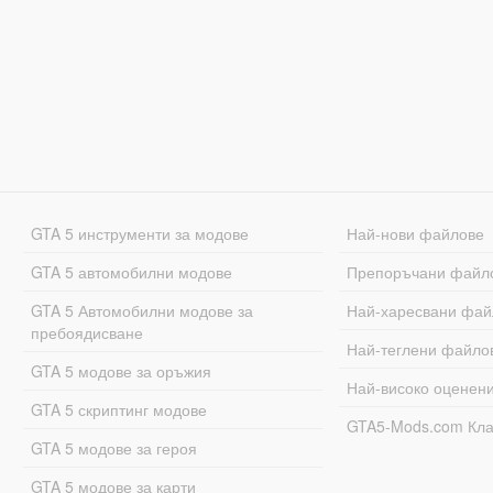
GTA 5 инструменти за модове
Най-нови файлове
GTA 5 автомобилни модове
Препоръчани файл
GTA 5 Автомобилни модове за
Най-харесвани фай
пребоядисване
Най-теглени файло
GTA 5 модове за оръжия
Най-високо оценен
GTA 5 скриптинг модове
GTA5-Mods.com Кл
GTA 5 модове за героя
GTA 5 модове за карти