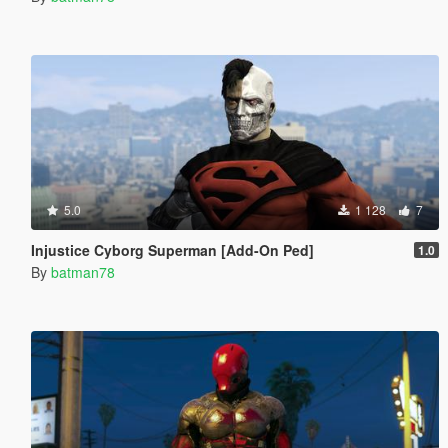
5.0
1 128
7
Injustice Cyborg Superman [Add-On Ped]
1.0
By
batman78