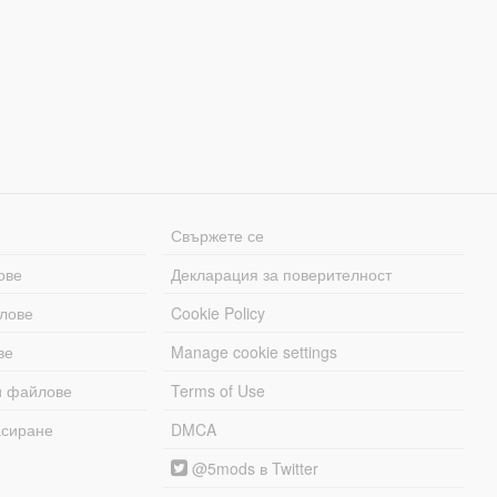
Свържете се
ове
Декларация за поверителност
лове
Cookie Policy
ве
Manage cookie settings
и файлове
Terms of Use
асиране
DMCA
@5mods в Twitter