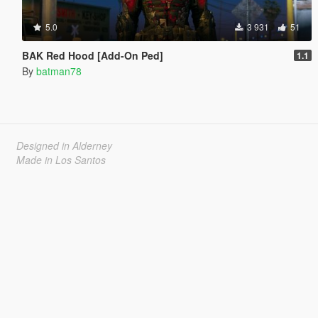
5.0
3 931
51
BAK Red Hood [Add-On Ped]
1.1
By
batman78
Designed in Alderney
Made in Los Santos