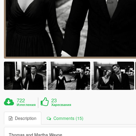
722
23
Изтегления
Харесвания
Description
Comments (15)
Thomas and Martha Wayne