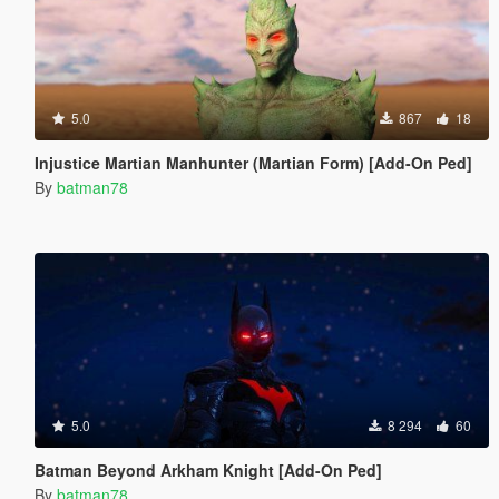
5.0
867
18
Injustice Martian Manhunter (Martian Form) [Add-On Ped]
By
batman78
5.0
8 294
60
Batman Beyond Arkham Knight [Add-On Ped]
By
batman78