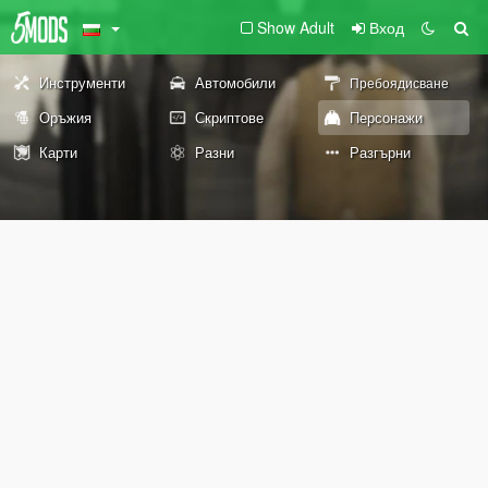
Show Adult
Вход
Инструменти
Автомобили
Пребоядисване
Оръжия
Скриптове
Персонажи
Карти
Разни
Разгърни