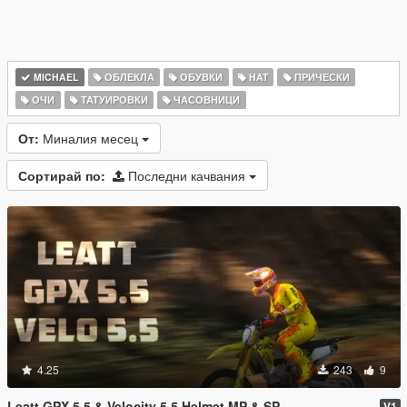
MICHAEL
ОБЛЕКЛА
ОБУВКИ
HAT
ПРИЧЕСКИ
ОЧИ
ТАТУИРОВКИ
ЧАСОВНИЦИ
От:
Миналия месец
Сортирай по:
Последни качвания
4.25
243
9
Leatt GPX 5.5 & Velocity 5.5 Helmet MP & SP
V1