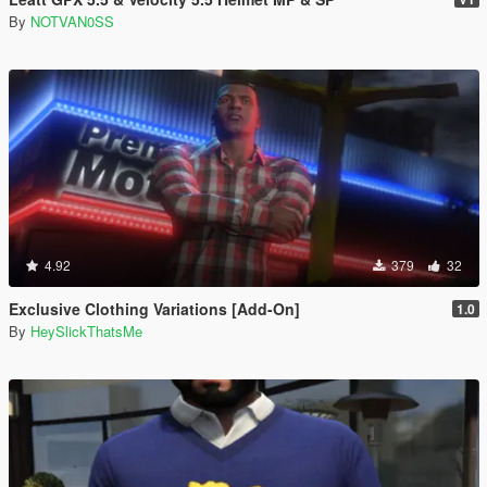
By
NOTVAN0SS
4.92
379
32
Exclusive Clothing Variations [Add-On]
1.0
By
HeySlickThatsMe