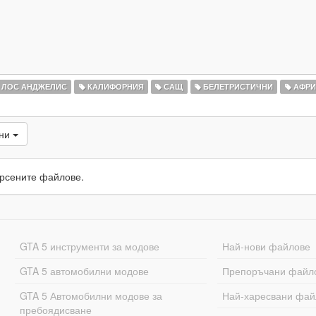
ЛОС АНДЖЕЛИС
КАЛИФОРНИЯ
САЩ
БЕЛЕТРИСТИЧНИ
АФРИ
ани
рсените файлове.
GTA 5 инструменти за модове
Най-нови файлове
GTA 5 автомобилни модове
Препоръчани файл
GTA 5 Автомобилни модове за
Най-харесвани фай
пребоядисване