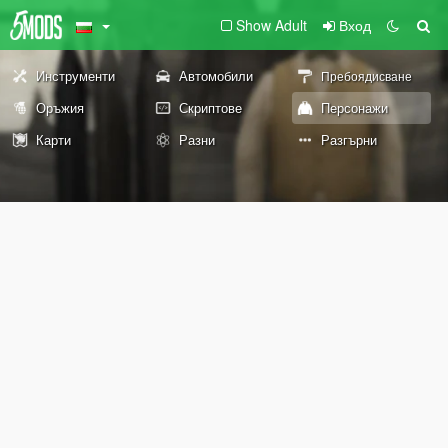
Show Adult
Вход
Инструменти
Автомобили
Пребоядисване
Оръжия
Скриптове
Персонажи
Карти
Разни
Разгърни