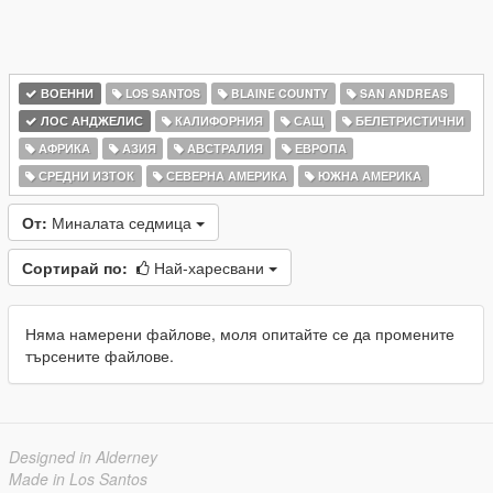
ВОЕННИ
LOS SANTOS
BLAINE COUNTY
SAN ANDREAS
ЛОС АНДЖЕЛИС
КАЛИФОРНИЯ
САЩ
БЕЛЕТРИСТИЧНИ
АФРИКА
АЗИЯ
АВСТРАЛИЯ
ЕВРОПА
СРЕДНИ ИЗТОК
СЕВЕРНА АМЕРИКА
ЮЖНА АМЕРИКА
От:
Миналата седмица
Сортирай по:
Най-харесвани
Няма намерени файлове, моля опитайте се да промените
търсените файлове.
Designed in Alderney
Made in Los Santos