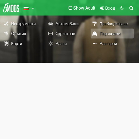
Show Adult
Вход
Инструменти
Автомобили
Пребоядисване
Оръжия
Скриптове
Персонажи
Карти
Разни
Разгърни