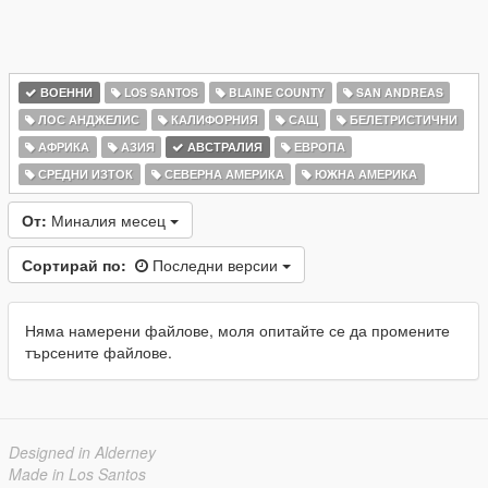
ВОЕННИ
LOS SANTOS
BLAINE COUNTY
SAN ANDREAS
ЛОС АНДЖЕЛИС
КАЛИФОРНИЯ
САЩ
БЕЛЕТРИСТИЧНИ
АФРИКА
АЗИЯ
АВСТРАЛИЯ
ЕВРОПА
СРЕДНИ ИЗТОК
СЕВЕРНА АМЕРИКА
ЮЖНА АМЕРИКА
От:
Миналия месец
Сортирай по:
Последни версии
Няма намерени файлове, моля опитайте се да промените
търсените файлове.
Designed in Alderney
Made in Los Santos