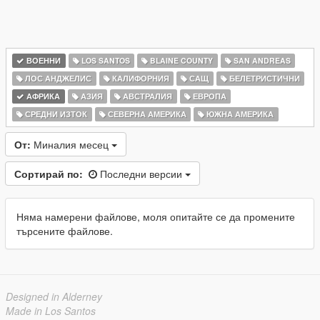
ВОЕННИ
LOS SANTOS
BLAINE COUNTY
SAN ANDREAS
ЛОС АНДЖЕЛИС
КАЛИФОРНИЯ
САЩ
БЕЛЕТРИСТИЧНИ
АФРИКА
АЗИЯ
АВСТРАЛИЯ
ЕВРОПА
СРЕДНИ ИЗТОК
СЕВЕРНА АМЕРИКА
ЮЖНА АМЕРИКА
От:
Миналия месец
Сортирай по:
Последни версии
Няма намерени файлове, моля опитайте се да промените
търсените файлове.
Designed in Alderney
Made in Los Santos