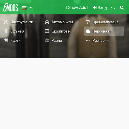
Show Adult
Вход
Инструменти
Автомобили
Пребоядисване
Оръжия
Скриптове
Персонажи
Карти
Разни
Разгърни