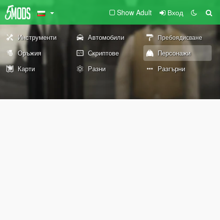
Show Adult
Вход
Инструменти
Автомобили
Пребоядисване
Оръжия
Скриптове
Персонажи
Карти
Разни
Разгърни