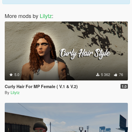
More mods by
Lilytz
:
5.0
5 362
76
Curly Hair For MP Female ( V.1 & V.2)
1.0
By
Lilytz