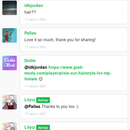
idkjordan
hair??
17 август 2021
Pallas
Love it so much, thank you for sharing!
17 август 2021
Dollie
@idkjordan
https://www.gta5-
mods.com/player/pixie-cut-hairstyle-for-mp-
female
😊
17 август 2021
Lilytz
Автор
@Pallas
Thanks to you too :)
17 август 2021
Lilytz
Автор