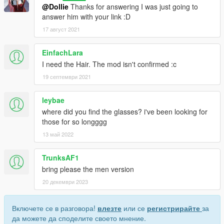
@Dollie
Thanks for answering I was just going to
answer him with your link :D
17 август 2021
EinfachLara
I need the Hair. The mod isn't confirmed :c
19 септември 2021
leybae
where did you find the glasses? i've been looking for
those for so longggg
13 май 2022
TrunksAF1
bring please the men version
20 декември 2023
Включете се в разговора!
влезте
или се
регистрирайте
за
да можете да споделите своето мнение.