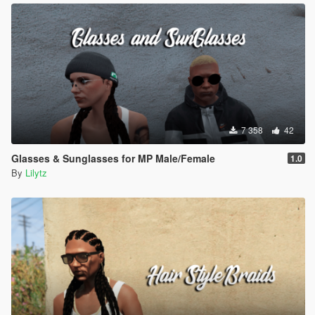
7 358
42
Glasses & Sunglasses for MP Male/Female
1.0
By
Lilytz