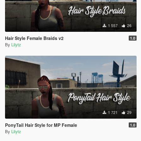
1 557
26
Hair Style Female Braids v2
1.0
By
Lilytz
1 721
29
PonyTail Hair Style for MP Female
1.0
By
Lilytz