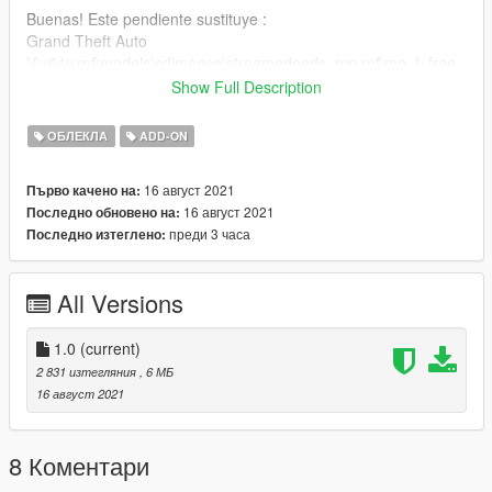
Buenas! Este pendiente sustituye :
Grand Theft Auto
V\x64v.rpf\models\cdimages\streamedpeds_mp.rpf\mp_f_free
mode_01
Show Full Description
Trae 24 texturas que puedes intercambiar para ponerte
ОБЛЕКЛА
ADD-ON
diferentes combinaciones de pendientes.
Puedes colocarlo también como ropa addon.
16 август 2021
Първо качено на:
16 август 2021
Последно обновено на:
Gracias por todo :)
преди 3 часа
Последно изтеглено:
All Versions
1.0
(current)
2 831 изтегляния
, 6 МБ
16 август 2021
8 Коментари