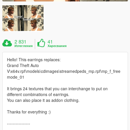
2 831
41
Изтегления
Харесвания
Hello! This earrings replaces:
Grand Theft Auto
V\x64v.rpf\models\cdimages\streamedpeds_mp.rpf\mp_f_free
mode_01
It brings 24 textures that you can interchange to put on
different combinations of earrings.
You can also place it as addon clothing.
Thanks for everything :)
----------------