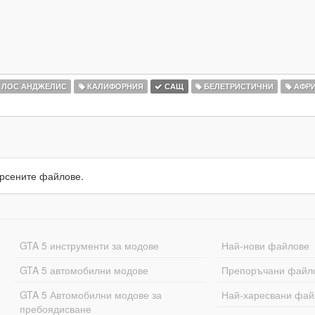
ЛОС АНДЖЕЛИС
КАЛИФОРНИЯ
САЩ
БЕЛЕТРИСТИЧНИ
АФРИ
рсените файлове.
GTA 5 инструменти за модове
Най-нови файлове
GTA 5 автомобилни модове
Препоръчани файл
GTA 5 Автомобилни модове за
Най-харесвани фай
пребоядисване