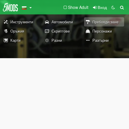
Show Adult
Вход
Инструменти
Автомобили
Пребоядисване
Оръжия
Скриптове
Персонажи
Карти
Разни
Разгърни