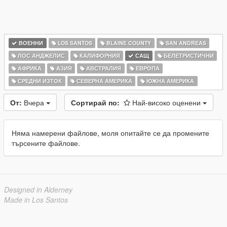
ВОЕННИ
LOS SANTOS
BLAINE COUNTY
SAN ANDREAS
ЛОС АНДЖЕЛИС
КАЛИФОРНИЯ
САЩ
БЕЛЕТРИСТИЧНИ
АФРИКА
АЗИЯ
АВСТРАЛИЯ
ЕВРОПА
СРЕДНИ ИЗТОК
СЕВЕРНА АМЕРИКА
ЮЖНА АМЕРИКА
От:
Вчера
Сортирай по:
Най-високо оценени
Няма намерени файлове, моля опитайте се да промените
търсените файлове.
Designed in Alderney
Made in Los Santos