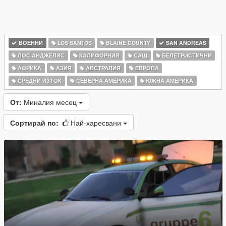
ВОЕННИ
LOS SANTOS
BLAINE COUNTY
SAN ANDREAS
ЛОС АНДЖЕЛИС
КАЛИФОРНИЯ
САЩ
БЕЛЕТРИСТИЧНИ
АФРИКА
АЗИЯ
АВСТРАЛИЯ
ЕВРОПА
СРЕДНИ ИЗТОК
СЕВЕРНА АМЕРИКА
ЮЖНА АМЕРИКА
От:
Миналия месец
Сортирай по:
Най-харесвани