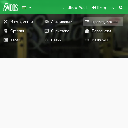
Show Adult
Вход
Инструменти
Автомобили
Пребоядисване
Оръжия
Скриптове
Персонажи
Карти
Разни
Разгърни