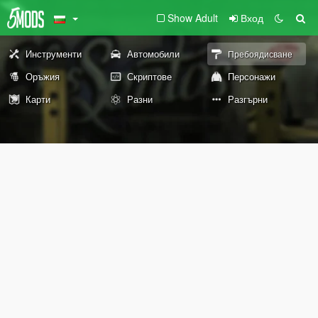
Show Adult
Вход
Инструменти
Автомобили
Пребоядисване
Оръжия
Скриптове
Персонажи
Карти
Разни
Разгърни