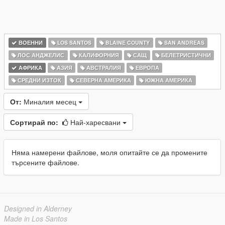
ВОЕННИ
LOS SANTOS
BLAINE COUNTY
SAN ANDREAS
ЛОС АНДЖЕЛИС
КАЛИФОРНИЯ
САЩ
БЕЛЕТРИСТИЧНИ
АФРИКА
АЗИЯ
АВСТРАЛИЯ
ЕВРОПА
СРЕДНИ ИЗТОК
СЕВЕРНА АМЕРИКА
ЮЖНА АМЕРИКА
От:
Миналия месец
Сортирай по:
Най-харесвани
Няма намерени файлове, моля опитайте се да промените
търсените файлове.
Designed in Alderney
Made in Los Santos