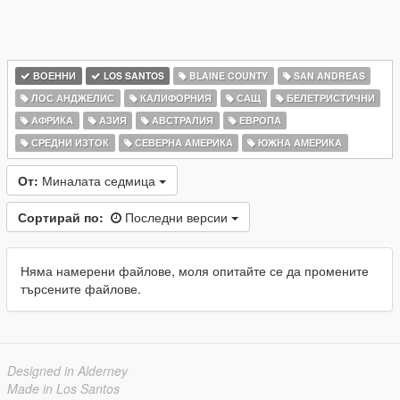
ВОЕННИ
LOS SANTOS
BLAINE COUNTY
SAN ANDREAS
ЛОС АНДЖЕЛИС
КАЛИФОРНИЯ
САЩ
БЕЛЕТРИСТИЧНИ
АФРИКА
АЗИЯ
АВСТРАЛИЯ
ЕВРОПА
СРЕДНИ ИЗТОК
СЕВЕРНА АМЕРИКА
ЮЖНА АМЕРИКА
От:
Миналата седмица
Сортирай по:
Последни версии
Няма намерени файлове, моля опитайте се да промените
търсените файлове.
Designed in Alderney
Made in Los Santos