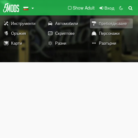
Show Adult
Вход
Инструменти
Автомобили
Пребоядисване
Оръжия
Скриптове
Персонажи
Карти
Разни
Разгърни