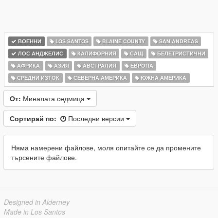
ВОЕННИ
LOS SANTOS
BLAINE COUNTY
SAN ANDREAS
ЛОС АНДЖЕЛИС
КАЛИФОРНИЯ
САЩ
БЕЛЕТРИСТИЧНИ
АФРИКА
АЗИЯ
АВСТРАЛИЯ
ЕВРОПА
СРЕДНИ ИЗТОК
СЕВЕРНА АМЕРИКА
ЮЖНА АМЕРИКА
От:
Миналата седмица
Сортирай по:
Последни версии
Няма намерени файлове, моля опитайте се да промените
търсените файлове.
Designed in Alderney
Made in Los Santos