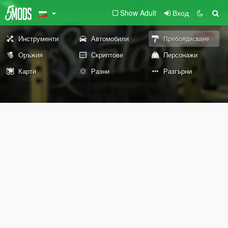
Show Adult
Вход
Инструменти
Автомобили
Пребоядисване
Оръжия
Скриптове
Персонажи
Карти
Разни
Разгърни