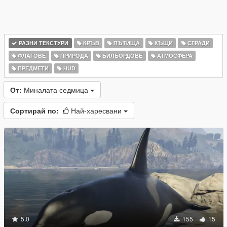
РАЗНИ ТЕКСТУРИ
КРЪВ
ПЪТИЩА
КЪЩИ
СГРАДИ
ФЛАГОВЕ
ПРИРОДА
БИЛБОРДОВЕ
АТМОСФЕРА
ПРЕДМЕТИ
HUD
От:
Миналата седмица
Сортирай по:
Най-харесвани
5.0
155
15