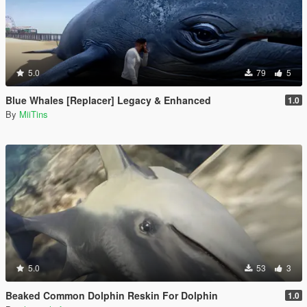
5.0
79
5
Blue Whales [Replacer] Legacy & Enhanced
1.0
By
MiiTins
5.0
53
3
Beaked Common Dolphin Reskin For Dolphin
1.0