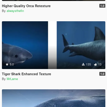
Higher Quality Orca Retexture
1.0
By
alwaysthefin
5.0
135
13
Tiger Shark Enhanced Texture
1.0
By
MrLame