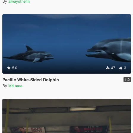
By
alwaysthefin
5.0
47
3
Pacific White-Sided Dolphin
1.0
By
MrLame