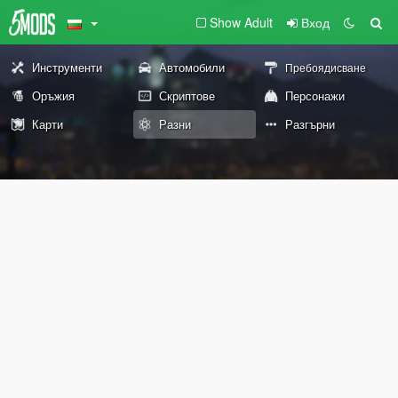
Show Adult
Вход
Инструменти
Автомобили
Пребоядисване
Оръжия
Скриптове
Персонажи
Карти
Разни
Разгърни