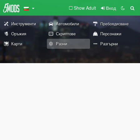
Show Adult
Вход
Инструменти
Автомобили
Пребоядисване
Оръжия
Скриптове
Персонажи
Карти
Разни
Разгърни