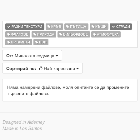
РАЗНИ ТЕКСТУРИ
КРЪВ
ПЪТИЩА
КЪЩИ
СГРАДИ
ФЛАГОВЕ
ПРИРОДА
БИЛБОРДОВЕ
АТМОСФЕРА
ПРЕДМЕТИ
HUD
От:
Миналата седмица
Сортирай по:
Най-харесвани
Няма намерени файлове, моля опитайте се да промените
търсените файлове.
Designed in Alderney
Made in Los Santos