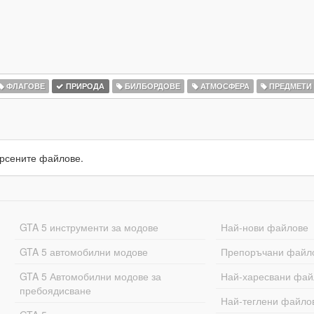
ФЛАГОВЕ
ПРИРОДА
БИЛБОРДОВЕ
АТМОСФЕРА
ПРЕДМЕТИ
рсените файлове.
GTA 5 инструменти за модове
Най-нови файлове
GTA 5 автомобилни модове
Препоръчани файл
GTA 5 Автомобилни модове за
Най-харесвани фай
пребоядисване
Най-теглени файло