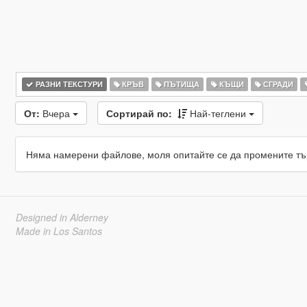
РАЗНИ ТЕКСТУРИ
КРЪВ
ПЪТИЩА
КЪЩИ
СГРАДИ
От:
Вчера
Сортирай по:
Най-теглени
Няма намерени файлове, моля опитайте се да промените тъ
Designed in Alderney
Made in Los Santos