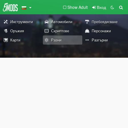
Show Adult
Вход
Инструменти
Автомобили
Пребоядисване
Оръжия
Скриптове
Персонажи
Карти
Разни
Разгърни