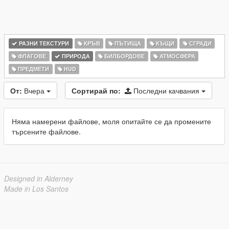
РАЗНИ ТЕКСТУРИ
КРЪВ
ПЪТИЩА
КЪЩИ
СГРАДИ
ФЛАГОВЕ
ПРИРОДА
БИЛБОРДОВЕ
АТМОСФЕРА
ПРЕДМЕТИ
HUD
От:
Вчера
Сортирай по:
Последни качвания
Няма намерени файлове, моля опитайте се да промените
търсените файлове.
Designed in Alderney
Made in Los Santos