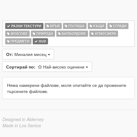
РАЗНИ ТЕКСТУРИ
КРЪВ
ПЪТИЩА
КЪЩИ
СГРАДИ
ФЛАГОВЕ
ПРИРОДА
БИЛБОРДОВЕ
АТМОСФЕРА
ПРЕДМЕТИ
HUD
От:
Миналия месец
Сортирай по:
Най-високо оценени
Няма намерени файлове, моля опитайте се да промените
търсените файлове.
Designed in Alderney
Made in Los Santos