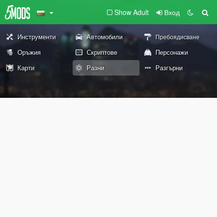
Show Adult
Вход
Инструменти
Автомобили
Пребоядисване
Оръжия
Скриптове
Персонажи
Карти
Разни
Разгърни