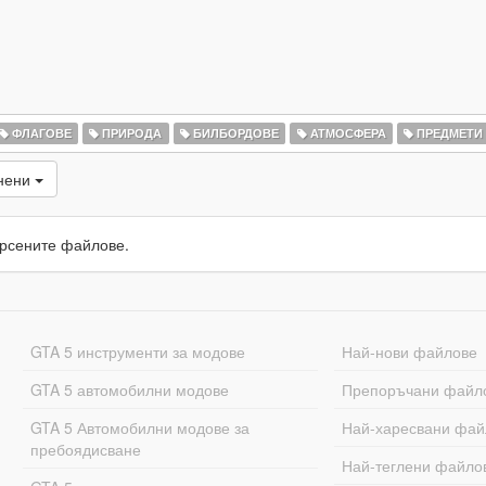
ФЛАГОВЕ
ПРИРОДА
БИЛБОРДОВЕ
АТМОСФЕРА
ПРЕДМЕТИ
енени
рсените файлове.
GTA 5 инструменти за модове
Най-нови файлове
GTA 5 автомобилни модове
Препоръчани файл
GTA 5 Автомобилни модове за
Най-харесвани фай
пребоядисване
Най-теглени файло