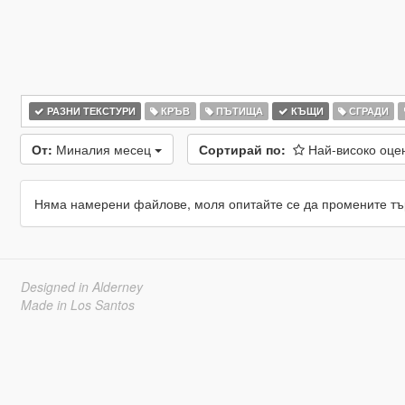
РАЗНИ ТЕКСТУРИ
КРЪВ
ПЪТИЩА
КЪЩИ
СГРАДИ
От:
Миналия месец
Сортирай по:
Най-високо оц
Няма намерени файлове, моля опитайте се да промените тъ
Designed in Alderney
Made in Los Santos