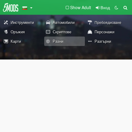
Show Adult
Вход
Инструменти
Автомобили
Пребоядисване
Оръжия
Скриптове
Персонажи
Карти
Разни
Разгърни