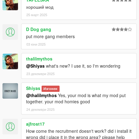
хороший мод
25 март 2025
D Dog gang
put more gang members
03 юни 2025
thalilmythos
@Shiyas
what's new? I use it, so I'm wondering
23 декември 2025
Shiyas
Изгонен
@thalilmythos
Yes, your mod is what my mod put
together. your mod homies good
24 декември 2025
ajfrost17
How come the recruitment doesn't work? did i install it
wrong did i place it in the wrong area? please help