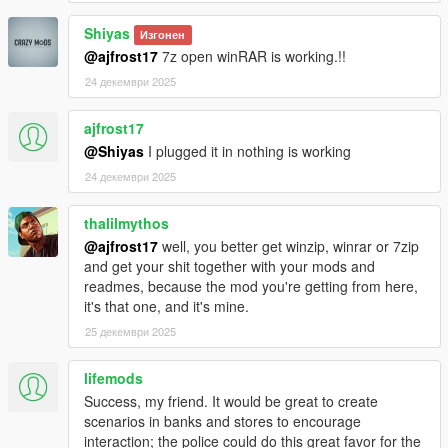
Shiyas
Изгонен
@ajfrost17
7z open winRAR is working.!!
24 декември 2025
ajfrost17
@Shiyas
I plugged it in nothing is working
24 декември 2025
thalilmythos
@ajfrost17
well, you better get winzip, winrar or 7zip
and get your shit together with your mods and
readmes, because the mod you're getting from here,
it's that one, and it's mine.
25 декември 2025
lifemods
Success, my friend. It would be great to create
scenarios in banks and stores to encourage
interaction; the police could do this great favor for the