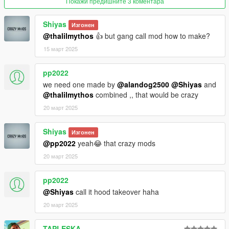
Покажи предишните 3 коментара
Shiyas
Изгонен
@thalilmythos
👍 but gang call mod how to make?
15 март 2025
pp2022
we need one made by
@alandog2500
@Shiyas
and
@thalilmythos
combined ,, that would be crazy
20 март 2025
Shiyas
Изгонен
@pp2022
yeah😂 that crazy mods
20 март 2025
pp2022
@Shiyas
call it hood takeover haha
20 март 2025
TAPLESKA