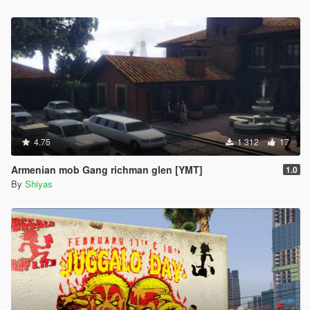
4.75
1 312
17
Armenian mob Gang richman glen [YMT]
1.0
By
Shiyas