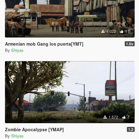
1 022
17
Armenian mob Gang los puerta[YMT]
1.0v
By
Shiyas
1 572
7
Zombie Apocalypse [YMAP]
1.2
By
Shiyas