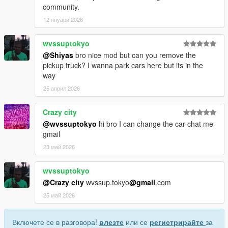
community.
12 януари 2026
wvssuptokyo
@Shiyas
bro nice mod but can you remove the
pickup truck? I wanna park cars here but its in the
way
25 април 2026
Crazy city
@wvssuptokyo
hi bro I can change the car chat me
gmail
23 май 2026
wvssuptokyo
@Crazy city
wvssup.tokyo
@gmail
.com
25 май 2026
Включете се в разговора!
влезте
или се
регистрирайте
за