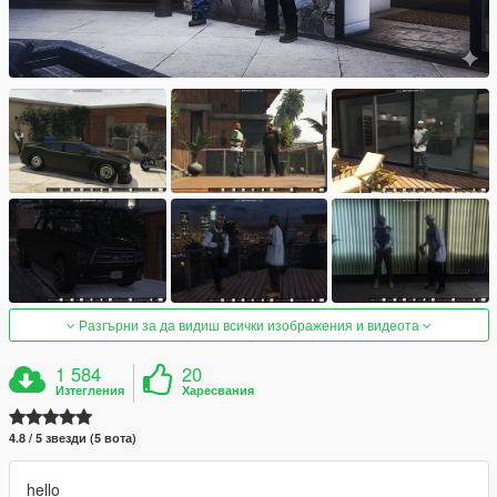
Разгърни за да видиш всички изображения и видеота
1 584
20
Изтегления
Харесвания
4.8 / 5 звезди (5 вота)
hello