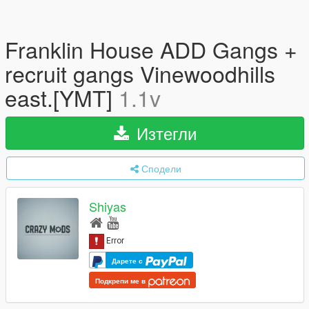
Franklin House ADD Gangs +
recruit gangs Vinewoodhills
east.[YMT]
1.1v
Изтегли
Сподели
Shiyas
Дарете с
Подкрепи ме в