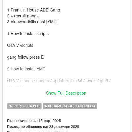
1 Franklin House ADD Gang
2 + recruit gangs
3 Vinewoodhills east.[YMT]
1 How to install scripts
GTA V /scripts
gang follow press E
2 How to install YMT
GTA V / mods / update / update.rpf / x64 / levels / gta5 /
scenario
Show Full Description
Gang enmey or frinedly
TIME
КОНФИГ НА PED
КОНФИГ НА ОБСТАНОВКАТА
Open time 1
End time 23
15 март 2025
Първо качено на:
23 декември 2025
Последно обновено на: