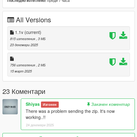
преди 7 часа
Последно изтеглено:
All Versions
1.1v
(current)
815 изтегляния
, 3 МБ
23 декември 2025
756 изтегляния
, 2 МБ
15 март 2025
23 Коментари
Shiyas
Закачен коментар
Изгонен
There was a problem sending the zip. It's now
working..!!
24 декември 2025