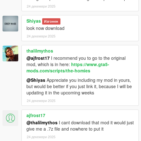
24 декември 2025
Shiyas
Изгонен
look now download
24 декември 2025
thalilmythos
@ajfrost17
I recommend you to go to the original
mod, which is in here:
https://www.gta5-
mods.com/scripts/the-homies
@Shiyas
Appreciate you including my mod in yours,
but would be better if you just link it, because I will be
updating it in the upcoming weeks
24 декември 2025
ajfrost17
@thalilmythos
I cant download that mod it would just
give me a .7z file and nowhere to put it
24 декември 2025