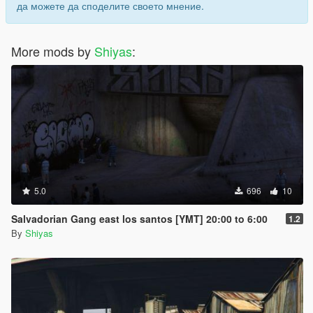
да можете да споделите своето мнение.
More mods by
Shiyas
:
5.0
696
10
Salvadorian Gang east los santos [YMT] 20:00 to 6:00
1.2
By
Shiyas