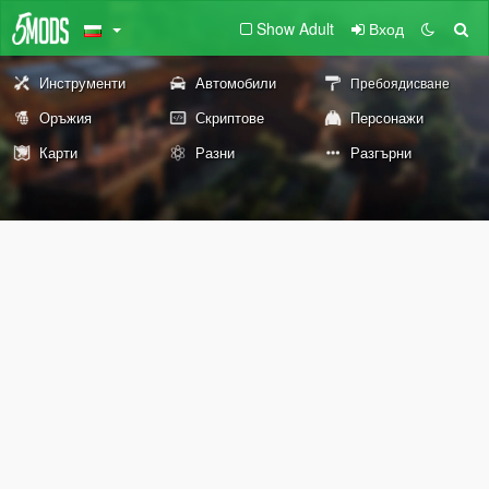
Show Adult
Вход
Инструменти
Автомобили
Пребоядисване
Оръжия
Скриптове
Персонажи
Карти
Разни
Разгърни