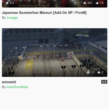
5.0
441
19
Japanese Summerfest Matsuri [Add-On SP / FiveM]
By
smeggo
12
2
arenam2
1.1
By
karaOlumMods