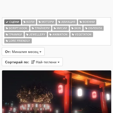
СЦЕНИ
КОЛИ
МОТОРИ
АВИАЦИЯ
ВОЕННИ
SCRIPT HOOK
ТРАЙНЕРИ
МИСИИ
SKIN
ОБЛЕКЛА
ГРАФИКИ
JEWELLERY
ANIMATION
VEGETATION
LORE FRIENDLY
От:
Миналия месец
Сортирай по:
Най-теглени