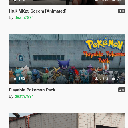
H&K MK23 Socom [Animated]
1.0
By
death7991
4.92
9 872
74
Playable Pokemon Pack
4.0
By
death7991