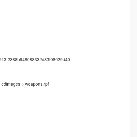
-3a913f2368b948088332d33f08029d40
 > cdimages > weapons.rpf