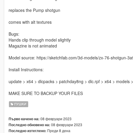
replaces the Pump shotgun
comes with alt textures
Bugs:
Hands clip through model slightly
Magazine is not animated
Model source: https://sketchfab.com/3d-models/zx-76-shotgun
Install Instructions:
update > x64 > dlcpacks > patchday8ng > dlc.rpf > x64 > models
MAKE SURE TO BACKUP YOUR FILES
ПУШКИ
08 февруари 2023
Първо качено на:
08 февруари 2023
Последно обновено на:
Преди 8 дена
Последно изтеглено: