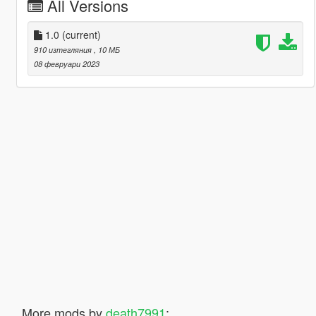
All Versions
1.0
(current)
910 изтегляния
, 10 МБ
08 февруари 2023
More mods by
death7991
: