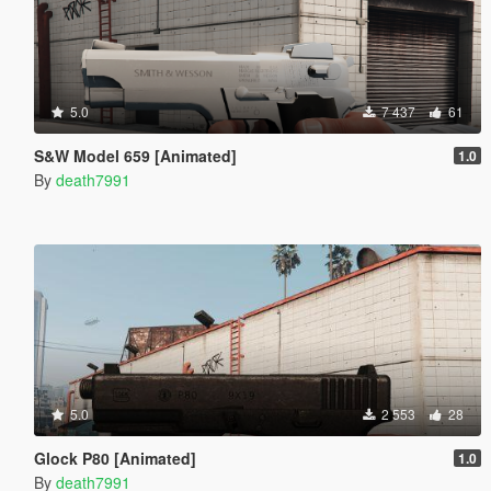
5.0
7 437
61
S&W Model 659 [Animated]
1.0
By
death7991
5.0
2 553
28
Glock P80 [Animated]
1.0
By
death7991