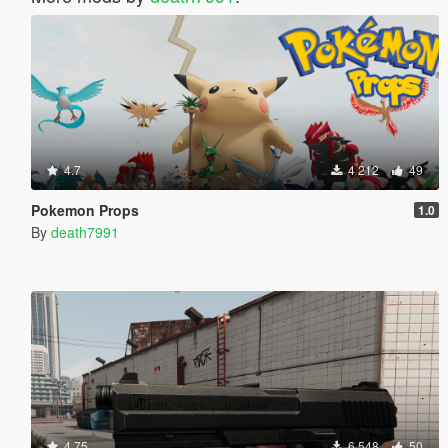
4.7
4 212
49
Pokemon Props
1.0
By
death7991
4.75
6 548
50