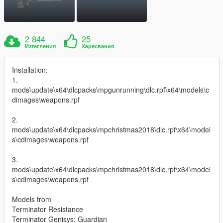
2 844
25
Изтегления
Харесвания
Installation:
1.
mods\update\x64\dlcpacks\mpgunrunning\dlc.rpf\x64\models\c
dimages\weapons.rpf
2.
mods\update\x64\dlcpacks\mpchristmas2018\dlc.rpf\x64\model
s\cdimages\weapons.rpf
3.
mods\update\x64\dlcpacks\mpchristmas2018\dlc.rpf\x64\model
s\cdimages\weapons.rpf
Models from
Terminator Resistance
Terminator Genisys: Guardian