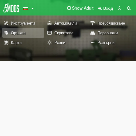
Show Adult
Вход
Инструменти
Автомобили
Пребоядисване
Оръжия
Скриптове
Персонажи
Карти
Разни
Разгърни