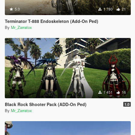
5.0
1 780
21
Terminator T-888 Endoskeleton (Add-On Ped)
By
Mr_Zarratox
1 451
16
Black Rock Shooter Pack (ADD-On Ped)
1.0
By
Mr_Zarratox