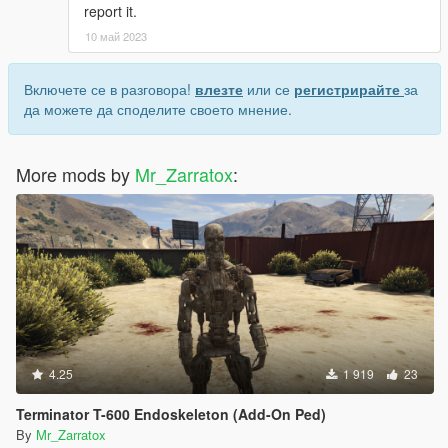
report it.
10 май 2023
Включете се в разговора!
влезте
или се
регистрирайте
за
да можете да споделите своето мнение.
More mods by
Mr_Zarratox
:
4.25
1 919
23
Terminator T-600 Endoskeleton (Add-On Ped)
By
Mr_Zarratox