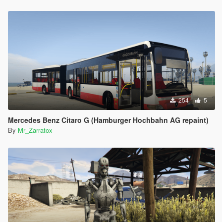
254
5
Mercedes Benz Citaro G (Hamburger Hochbahn AG repaint)
By
Mr_Zarratox