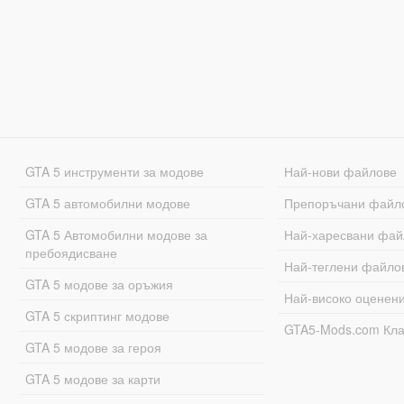
GTA 5 инструменти за модове
Най-нови файлове
GTA 5 автомобилни модове
Препоръчани файл
GTA 5 Автомобилни модове за
Най-харесвани фай
пребоядисване
Най-теглени файло
GTA 5 модове за оръжия
Най-високо оценен
GTA 5 скриптинг модове
GTA5-Mods.com Кл
GTA 5 модове за героя
GTA 5 модове за карти