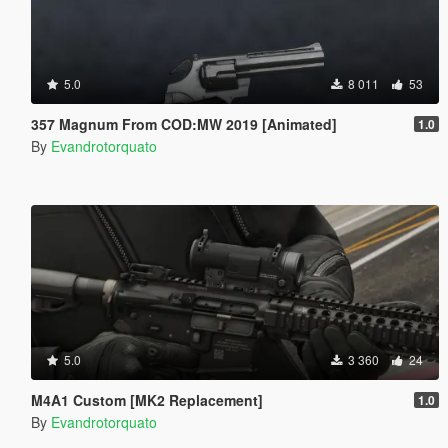
5.0
8 011
53
357 Magnum From COD:MW 2019 [Animated]
1.0
By
Evandrotorquato
5.0
3 360
24
M4A1 Custom [MK2 Replacement]
1.0
By
Evandrotorquato