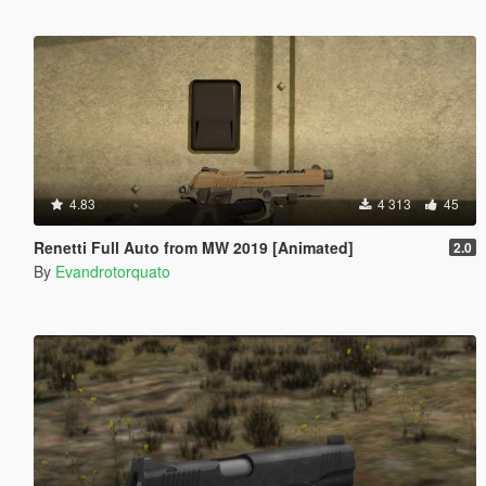
4.83
4 313
45
Renetti Full Auto from MW 2019 [Animated]
2.0
By
Evandrotorquato