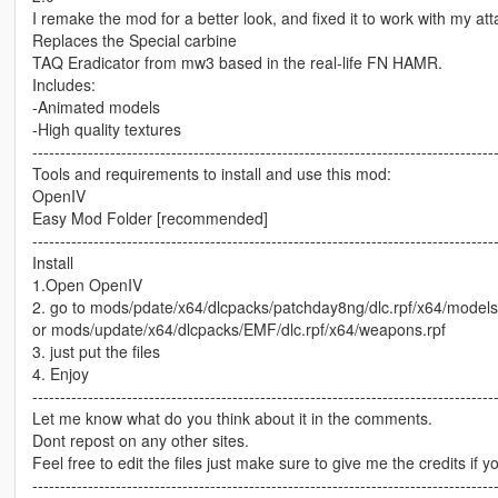
I remake the mod for a better look, and fixed it to work with my a
Replaces the Special carbine
TAQ Eradicator from mw3 based in the real-life FN HAMR.
Includes:
-Animated models
-High quality textures
-----------------------------------------------------------------------------------
Tools and requirements to install and use this mod:
OpenIV
Easy Mod Folder [recommended]
-----------------------------------------------------------------------------------
Install
1.Open OpenIV
2. go to mods/pdate/x64/dlcpacks/patchday8ng/dlc.rpf/x64/model
or mods/update/x64/dlcpacks/EMF/dlc.rpf/x64/weapons.rpf
3. just put the files
4. Enjoy
-----------------------------------------------------------------------------------
Let me know what do you think about it in the comments.
Dont repost on any other sites.
Feel free to edit the files just make sure to give me the credits if y
-----------------------------------------------------------------------------------