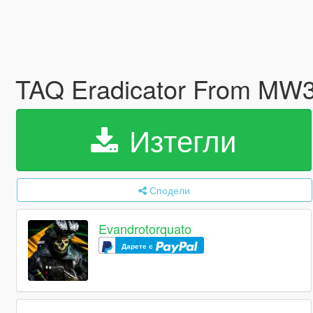
TAQ Eradicator From MW
Изтегли
Сподели
Evandrotorquato
Дарете с