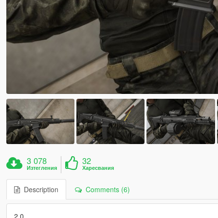
3 078
32
Изтегления
Харесвания
Description
Comments (6)
2.0