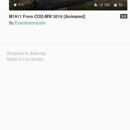
5.0
12 150
52
M1911 From COD:MW 2019 [Animated]
3.0
By
Evandrotorquato
Designed in Alderney
Made in Los Santos