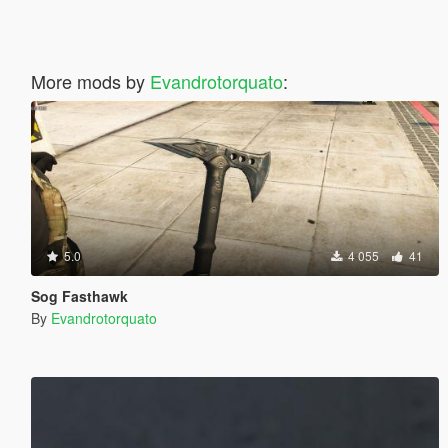
More mods by
Evandrotorquato
:
5.0
4 055
41
Sog Fasthawk
By
Evandrotorquato