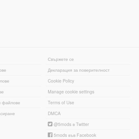
Свържете се
ове
Декларация за поверителност
лове
Cookie Policy
ве
Manage cookie settings
и файлове
Terms of Use
асиране
DMCA
@5mods в Twitter
5mods във Facebook