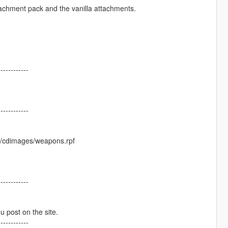
ttachment pack and the vanilla attachments.
------------
------------
s/cdimages/weapons.rpf
------------
ou post on the site.
------------