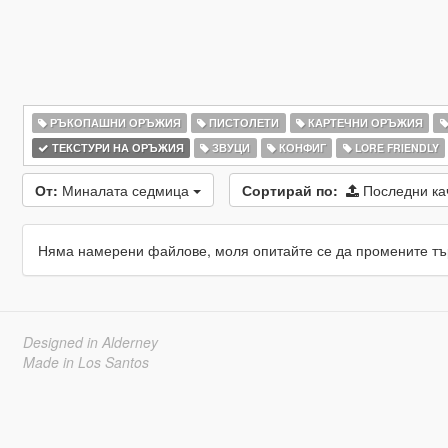
РЪКОПАШНИ ОРЪЖИЯ
ПИСТОЛЕТИ
КАРТЕЧНИ ОРЪЖИЯ
ТЕКСТУРИ НА ОРЪЖИЯ
ЗВУЦИ
КОНФИГ
LORE FRIENDLY
От:
Миналата седмица
Сортирай по:
Последни к
Няма намерени файлове, моля опитайте се да промените тъ
Designed in Alderney
Made in Los Santos