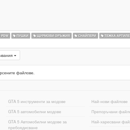
PDW
ПУШКИ
ЩУРМОВИ ОРЪЖИЯ
СНАЙПЕРИ
ТЕЖКА АРТИЛЕ
ачвания
рсените файлове.
GTA 5 инструменти за модове
Най-нови файлове
GTA 5 автомобилни модове
Препоръчани файл
GTA 5 Автомобилни модове за
Най-харесвани фай
пребоядисване