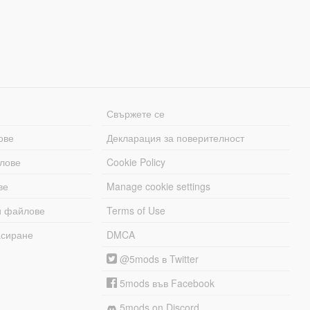
Свържете се
ове
Декларация за поверителност
лове
Cookie Policy
ве
Manage cookie settings
и файлове
Terms of Use
асиране
DMCA
@5mods в Twitter
5mods във Facebook
5mods on Discord