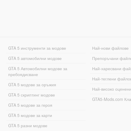
GTA 5 инструменти за модове
Най-нови файлове
GTA 5 автомобилни модове
Препоръчани файл
GTA 5 Автомобилни модове за
Най-харесвани фай
пребоядисване
Най-теглени файло
GTA 5 модове за оръжия
Най-високо оценен
GTA 5 скриптинг модове
GTA5-Mods.com Кл
GTA 5 модове за героя
GTA 5 модове за карти
GTA 5 разни модове