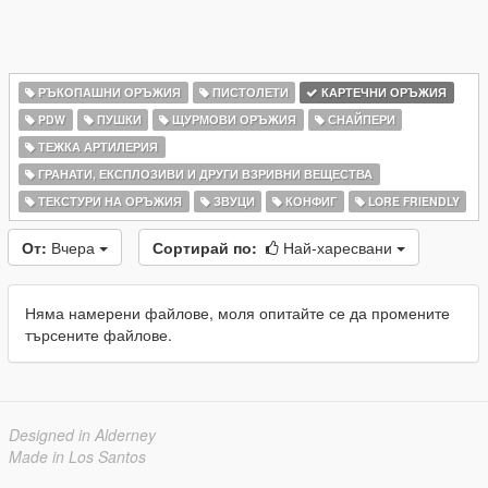
РЪКОПАШНИ ОРЪЖИЯ
ПИСТОЛЕТИ
КАРТЕЧНИ ОРЪЖИЯ
PDW
ПУШКИ
ЩУРМОВИ ОРЪЖИЯ
СНАЙПЕРИ
ТЕЖКА АРТИЛЕРИЯ
ГРАНАТИ, ЕКСПЛОЗИВИ И ДРУГИ ВЗРИВНИ ВЕЩЕСТВА
ТЕКСТУРИ НА ОРЪЖИЯ
ЗВУЦИ
КОНФИГ
LORE FRIENDLY
От:
Вчера
Сортирай по:
Най-харесвани
Няма намерени файлове, моля опитайте се да промените
търсените файлове.
Designed in Alderney
Made in Los Santos