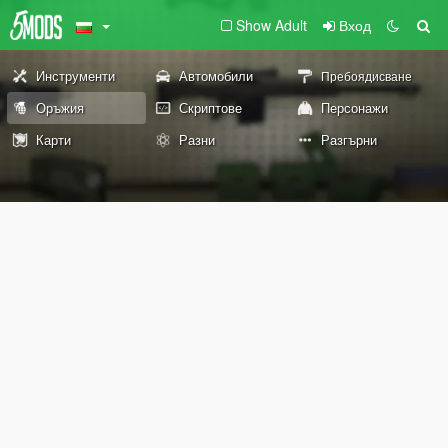
Show Adult
Вход
Инструменти
Автомобили
Пребоядисване
Оръжия
Скриптове
Персонажи
Карти
Разни
Разгърни