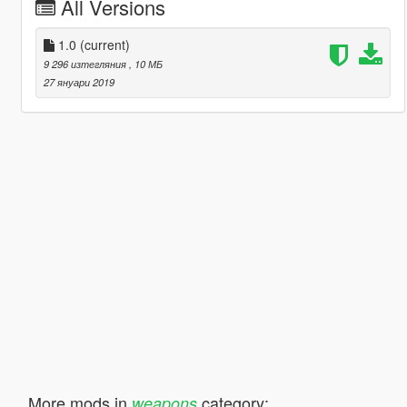
All Versions
1.0
(current)
9 296 изтегляния
, 10 МБ
27 януари 2019
More mods in
category:
weapons