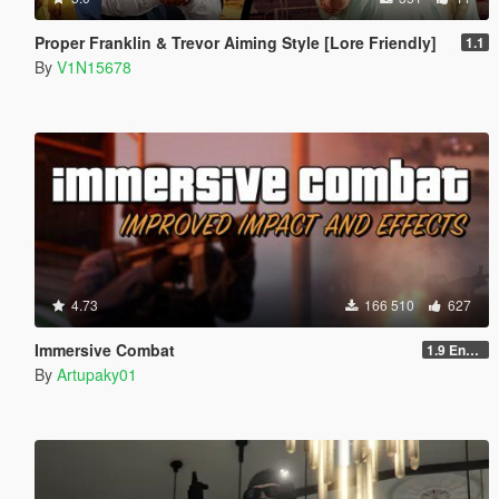
Proper Franklin & Trevor Aiming Style [Lore Friendly]
1.1
By
V1N15678
4.73
166 510
627
Immersive Combat
1.9 Enchanced
By
Artupaky01