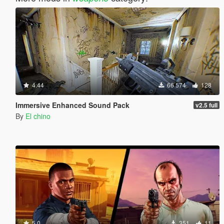
4.44
66 574
128
Immersive Enhanced Sound Pack
v2.5 full
By
El chino
5.0
351
11