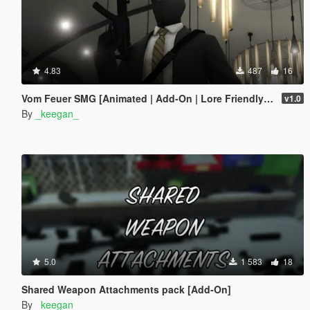
4.83
487
16
Vom Feuer SMG [Animated | Add-On | Lore Friendly | FiveM]
v1.0
By
_keegan_
5.0
1 583
18
Shared Weapon Attachments pack [Add-On]
By
_keegan_