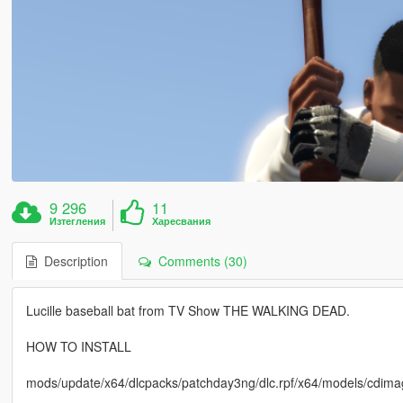
9 296
11
Изтегления
Харесвания
Description
Comments (30)
Lucille baseball bat from TV Show THE WALKING DEAD.
HOW TO INSTALL
mods/update/x64/dlcpacks/patchday3ng/dlc.rpf/x64/models/cdima