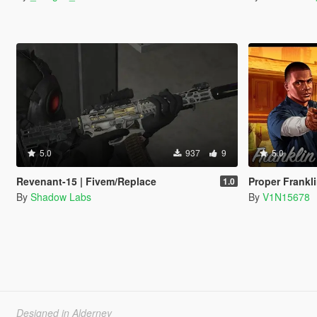
5.0
937
9
5.0
Revenant-15 | Fivem/Replace
Proper Franklin & T
1.0
By
Shadow Labs
By
V1N15678
Designed in Alderney