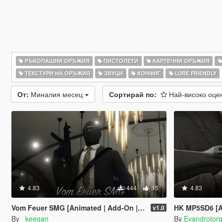
РЪКОПАШНИ ОРЪЖИЯ
ПИСТОЛЕТИ
КАРТЕЧНИ ОРЪЖИЯ
ТЕКСТУРИ НА ОРЪЖИЯ
ЗВУЦИ
КОНФИГ
LORE FRIENDLY
От:
Миналия месец
Сортирай по:
Най-високо оц
4.83
444
15
4.83
Vom Feuer SMG [Animated | Add-On | Lore Friendly | FiveM]
HK MP5SD6 [A
v1.0
By
_keegan_
By
Evandrotor