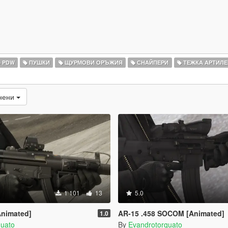
PDW
ПУШКИ
ЩУРМОВИ ОРЪЖИЯ
СНАЙПЕРИ
ТЕЖКА АРТИЛЕ
енени
1 101
13
5.0
nimated]
AR-15 .458 SOCOM [Animated]
1.0
quato
By
Evandrotorquato