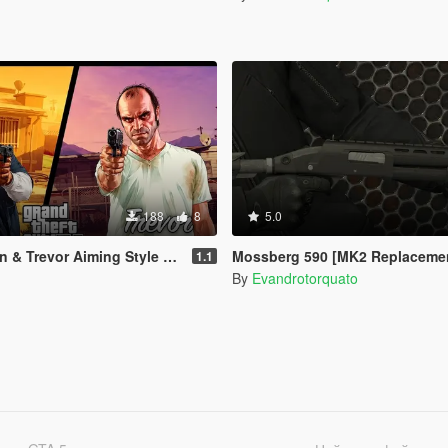
188
8
5.0
revor Aiming Style [Lore Friendly]
Mossberg 590 [MK2 Replaceme
1.1
By
Evandrotorquato