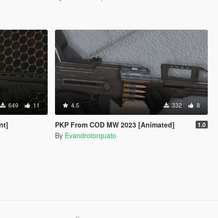
649
11
4.5
332
8
nt]
PKP From COD MW 2023 [Animated]
1.0
By
Evandrotorquato