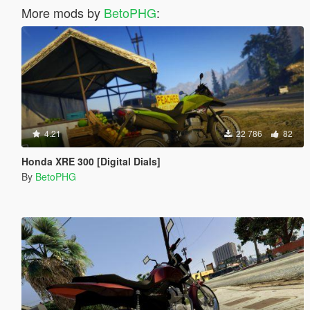
More mods by
BetoPHG
:
4.21
22 786
82
Honda XRE 300 [Digital Dials]
By
BetoPHG