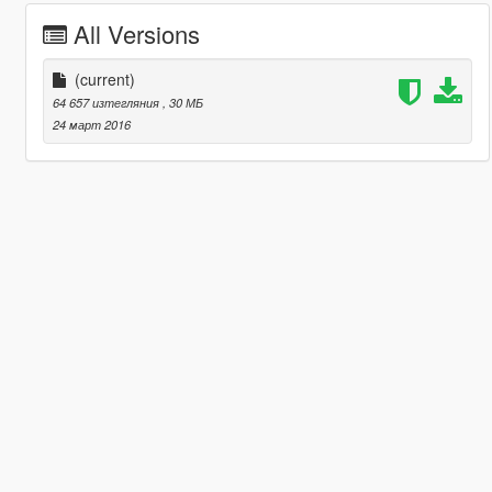
All Versions
(current)
64 657 изтегляния
, 30 МБ
24 март 2016