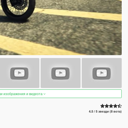
ки изображения и видеота
4.5 / 5 звезди (8 вота)