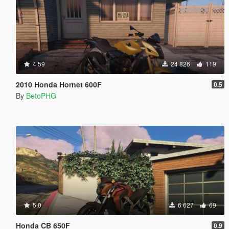
4.59
24 826
119
2010 Honda Hornet 600F
0.5
By
BetoPHG
5.0
6 627
69
Honda CB 650F
0.9