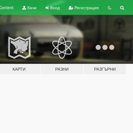
Content
Качи
Вход
Регистрация
КАРТИ
РАЗНИ
РАЗГЪРНИ