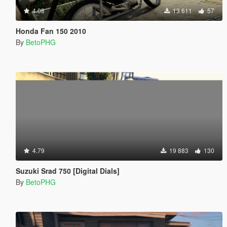
4.08
13 611
57
Honda Fan 150 2010
By
BetoPHG
4.79
19 883
130
Suzuki Srad 750 [Digital Dials]
By
BetoPHG