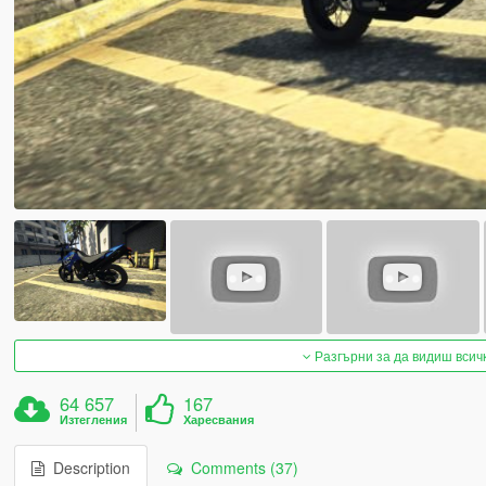
Разгърни за да видиш всич
64 657
167
Изтегления
Харесвания
Description
Comments (37)