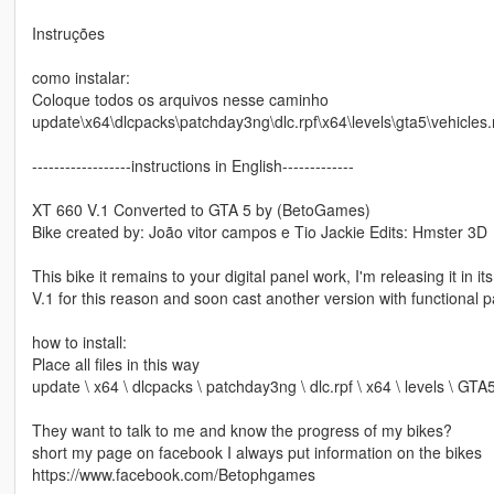
Instruções
como instalar:
Coloque todos os arquivos nesse caminho
update\x64\dlcpacks\patchday3ng\dlc.rpf\x64\levels\gta5\vehicles.r
------------------instructions in English-------------
XT 660 V.1 Converted to GTA 5 by (BetoGames)
Bike created by: João vitor campos e Tio Jackie Edits: Hmster 3D
This bike it remains to your digital panel work, I'm releasing it in it
V.1 for this reason and soon cast another version with functional p
how to install:
Place all files in this way
update \ x64 \ dlcpacks \ patchday3ng \ dlc.rpf \ x64 \ levels \ GTA5
They want to talk to me and know the progress of my bikes?
short my page on facebook I always put information on the bikes
https://www.facebook.com/Betophgames