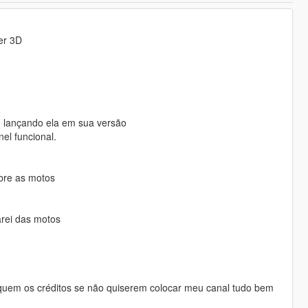
er 3D
tou lançando ela em sua versão
el funcional.
bre as motos
rei das motos
quem os créditos se não quiserem colocar meu canal tudo bem