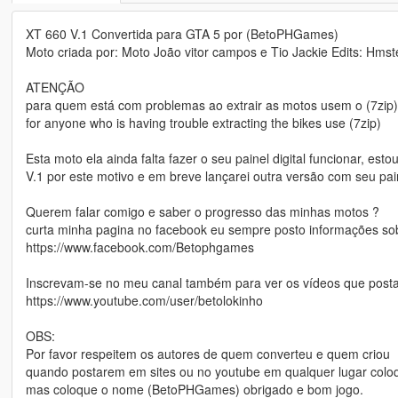
XT 660 V.1 Convertida para GTA 5 por (BetoPHGames)
Moto criada por: Moto João vitor campos e Tio Jackie Edits: Hmst
ATENÇÃO
para quem está com problemas ao extrair as motos usem o (7zip)
for anyone who is having trouble extracting the bikes use (7zip)
Esta moto ela ainda falta fazer o seu painel digital funcionar, es
V.1 por este motivo e em breve lançarei outra versão com seu pain
Querem falar comigo e saber o progresso das minhas motos ?
curta minha pagina no facebook eu sempre posto informações so
https://www.facebook.com/Betophgames
Inscrevam-se no meu canal também para ver os vídeos que posta
https://www.youtube.com/user/betolokinho
OBS:
Por favor respeitem os autores de quem converteu e quem criou
quando postarem em sites ou no youtube em qualquer lugar colo
mas coloque o nome (BetoPHGames) obrigado e bom jogo.