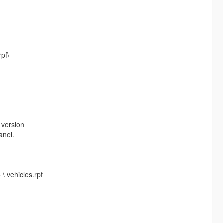
pf\
s version
anel.
 \ vehicles.rpf