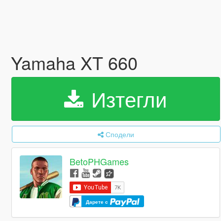
Yamaha XT 660
Изтегли
Сподели
BetoPHGames
Дарете с