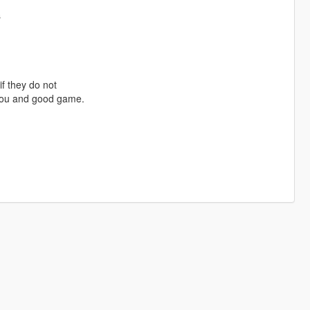
s
f they do not
 you and good game.