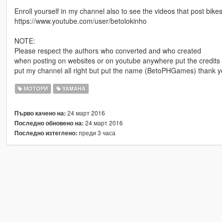
Enroll yourself in my channel also to see the videos that post bike
https://www.youtube.com/user/betolokinho
NOTE:
Please respect the authors who converted and who created
when posting on websites or on youtube anywhere put the credits i
put my channel all right but put the name (BetoPHGames) thank
МОТОРИ
YAMAHA
24 март 2016
Първо качено на:
24 март 2016
Последно обновено на:
преди 3 часа
Последно изтеглено: