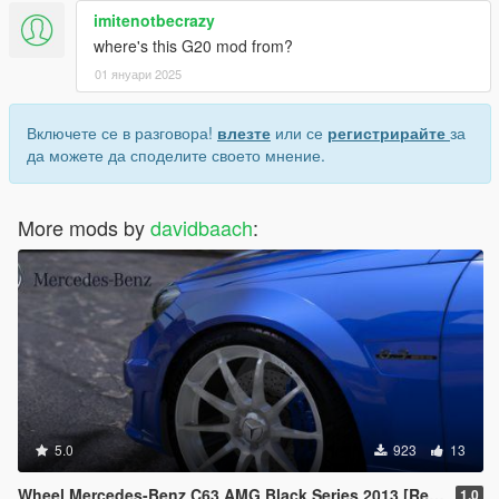
imitenotbecrazy
where's this G20 mod from?
01 януари 2025
Включете се в разговора!
влезте
или се
регистрирайте
за
да можете да споделите своето мнение.
More mods by
davidbaach
:
5.0
923
13
Wheel Mercedes-Benz C63 AMG Black Series 2013 [Replace]
1.0