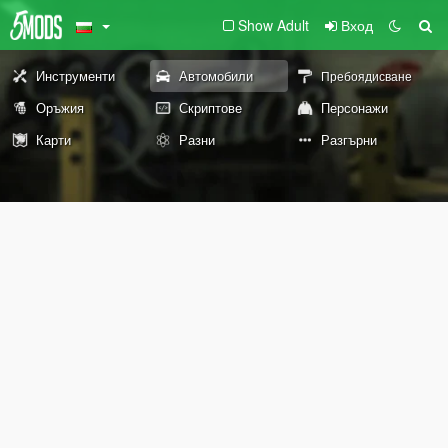
Show Adult
Вход
Инструменти
Автомобили
Пребоядисване
Оръжия
Скриптове
Персонажи
Карти
Разни
Разгърни