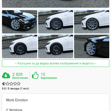
Разгърни за да видиш всички изображения и видеота
2 829
15
Изтегления
Харесвания
0.5 / 5 звезди (1 вот)
Work Emotion
2 Versions