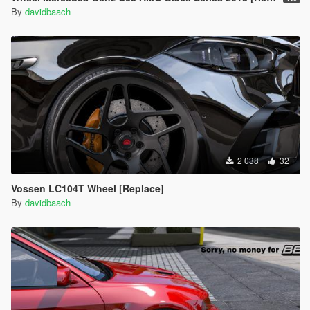
By
davidbaach
2 038
32
Vossen LC104T Wheel [Replace]
By
davidbaach