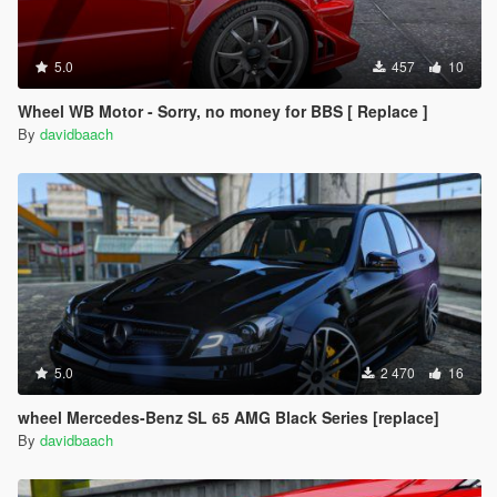
5.0
457
10
Wheel WB Motor - Sorry, no money for BBS [ Replace ]
By
davidbaach
5.0
2 470
16
wheel Mercedes-Benz SL 65 AMG Black Series [replace]
By
davidbaach