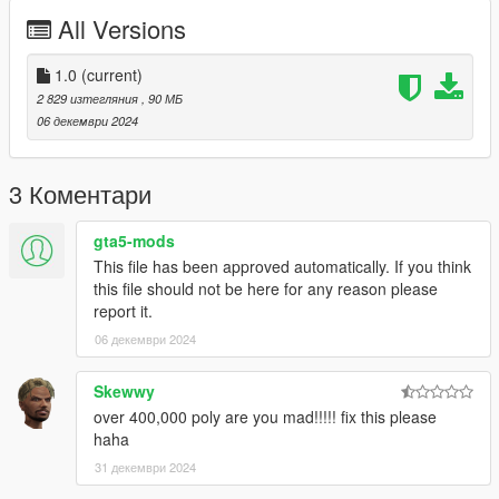
the carcols.meta in the name of the wheel
All Versions
1.0
(current)
2 829 изтегляния
, 90 МБ
06 декември 2024
3 Коментари
gta5-mods
This file has been approved automatically. If you think
this file should not be here for any reason please
report it.
06 декември 2024
Skewwy
over 400,000 poly are you mad!!!!! fix this please
haha
31 декември 2024