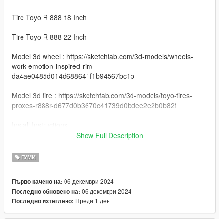
Tire Toyo R 888 18 Inch
Tire Toyo R 888 22 Inch
Model 3d wheel : https://sketchfab.com/3d-models/wheels-
work-emotion-inspired-rim-
da4ae0485d014d688641f1b94567bc1b
Model 3d tire : https://sketchfab.com/3d-models/toyo-tires-
proxes-r888r-d677d0b3670c41739d0bdee2e2b0b82f
Install Instructions
Work Emotion : You can change this name to any wheel you
Show Full Description
want, for example wheel hiend 01
ГУМИ
Grand Theft Auto V - update - x64 - dlcpacks - patchday22 -
dlc - x64 - levels - patchday22ng - vehiclemods - wheels-mods
06 декември 2024
Първо качено на:
06 декември 2024
Последно обновено на:
You can use the add on wheels pack [
Преди 1 ден
Последно изтеглено:
https://www.patreon.com/posts/wb-pack-wheels-99963272 ]
you simply have to add the wheel to the dlc and then write in