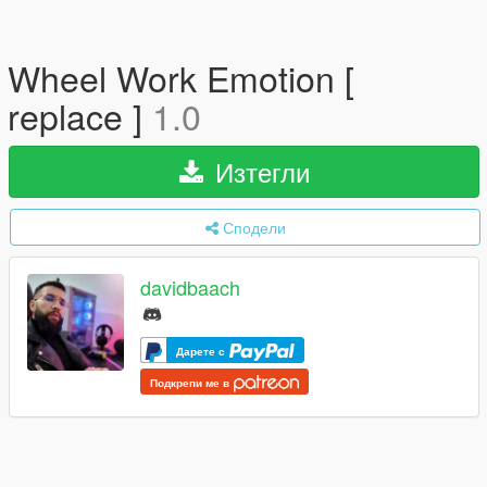
Wheel Work Emotion [
replace ]
1.0
Изтегли
Сподели
davidbaach
Дарете с
Подкрепи ме в