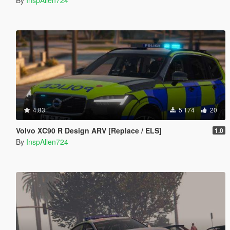
4.83
5 174
20
Volvo XC90 R Design ARV [Replace / ELS]
1.0
By
InspAllen724