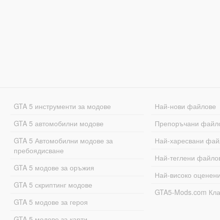
GTA 5 инструменти за модове
Най-нови файлове
GTA 5 автомобилни модове
Препоръчани файл
GTA 5 Автомобилни модове за
Най-харесвани фай
пребоядисване
Най-теглени файло
GTA 5 модове за оръжия
Най-високо оценен
GTA 5 скриптинг модове
GTA5-Mods.com Кл
GTA 5 модове за героя
GTA 5 модове за карти