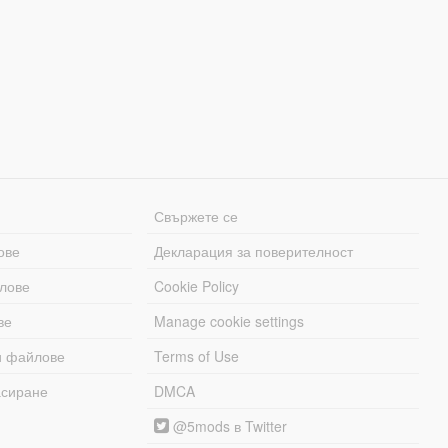
Свържете се
ове
Декларация за поверителност
лове
Cookie Policy
ве
Manage cookie settings
и файлове
Terms of Use
асиране
DMCA
@5mods в Twitter