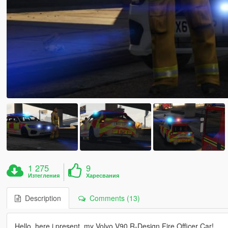
1 275
9
Изтегления
Харесвания
Description
Comments (13)
Hello, here i present, my Volvo V90 R-Design Fire Officer Car!