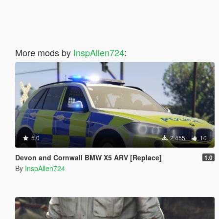
More mods by
InspAllen724
:
5.0
2 455
10
Devon and Cornwall BMW X5 ARV [Replace]
1.0
By
InspAllen724