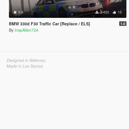
5.0
3 450
15
BMW 330d F30 Traffic Car [Replace / ELS]
1.0
By
InspAllen724
Designed in Alderney
Made in Los Santos