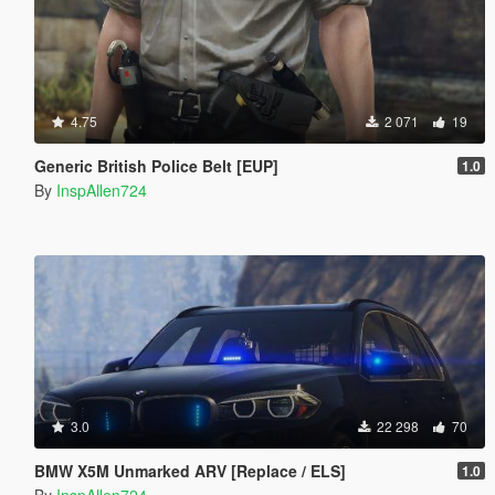
4.75
2 071
19
Generic British Police Belt [EUP]
1.0
By
InspAllen724
3.0
22 298
70
BMW X5M Unmarked ARV [Replace / ELS]
1.0
By
InspAllen724