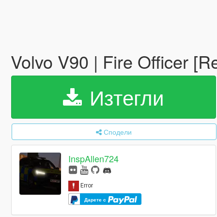
Volvo V90 | Fire Officer [R
Изтегли
Сподели
InspAllen724
Дарете с