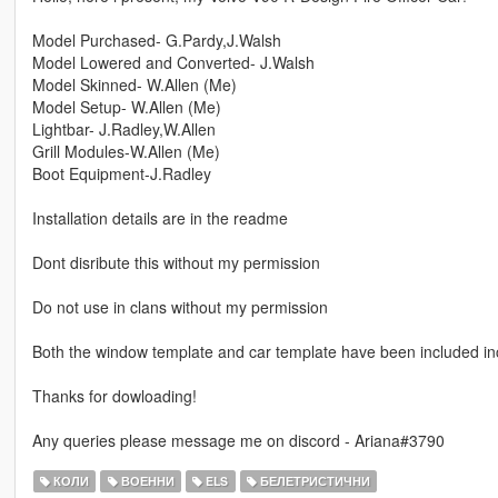
Model Purchased- G.Pardy,J.Walsh
Model Lowered and Converted- J.Walsh
Model Skinned- W.Allen (Me)
Model Setup- W.Allen (Me)
Lightbar- J.Radley,W.Allen
Grill Modules-W.Allen (Me)
Boot Equipment-J.Radley
Installation details are in the readme
Dont disribute this without my permission
Do not use in clans without my permission
Both the window template and car template have been included inc
Thanks for dowloading!
Any queries please message me on discord - Ariana#3790
КОЛИ
ВОЕННИ
ELS
БЕЛЕТРИСТИЧНИ