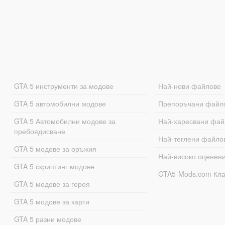
GTA 5 инструменти за модове
Най-нови файлове
GTA 5 автомобилни модове
Препоръчани файл
GTA 5 Автомобилни модове за
Най-харесвани фай
пребоядисване
Най-теглени файло
GTA 5 модове за оръжия
Най-високо оценен
GTA 5 скриптинг модове
GTA5-Mods.com Кл
GTA 5 модове за героя
GTA 5 модове за карти
GTA 5 разни модове