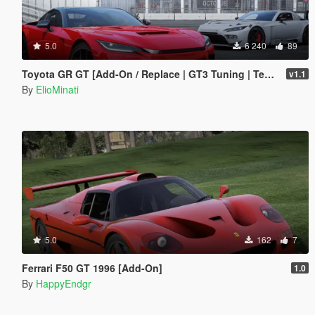
5.0
6 240
89
Toyota GR GT [Add-On / Replace | GT3 Tuning | Template | LODS]
v1.1
By
ElioMinati
5.0
162
7
Ferrari F50 GT 1996 [Add-On]
1.0
By
HappyEndgr