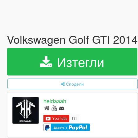
Volkswagen Golf GTI 2014
Изтегли
Сподели
heldaaah
Дарете с