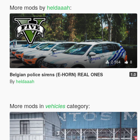
More mods by
heldaaah
:
2 364
8
Belgian police sirens (E-HORN) REAL ONES
1.0
By
heldaaah
More mods in
category:
vehicles