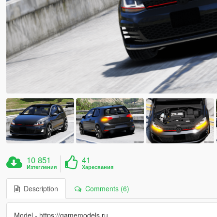
10 851
41
Изтегления
Харесвания
Description
Comments (6)
Model - https://gamemodels.ru