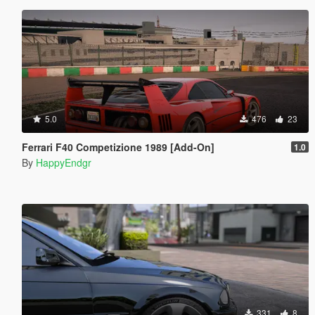
5.0
476
23
Ferrari F40 Competizione 1989 [Add-On]
1.0
By
HappyEndgr
331
8