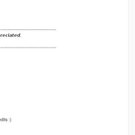
--------------------------------------
𝙧𝙚𝙘𝙞𝙖𝙩𝙚𝙙.
--------------------------------------
dits :)