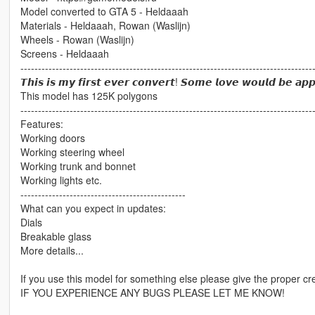
Model converted to GTA 5 - Heldaaah
Materials - Heldaaah, Rowan (Waslijn)
Wheels - Rowan (Waslijn)
Screens - Heldaaah
-----------------------------------------------------------------------------------
𝙏𝙝𝙞𝙨 𝙞𝙨 𝙢𝙮 𝙛𝙞𝙧𝙨𝙩 𝙚𝙫𝙚𝙧 𝙘𝙤𝙣𝙫𝙚𝙧𝙩! 𝙎𝙤𝙢𝙚 𝙡𝙤𝙫𝙚 𝙬𝙤𝙪𝙡𝙙 𝙗𝙚 𝙖𝙥𝙥
This model has 125K polygons
-----------------------------------------------------------------------------------
Features:
Working doors
Working steering wheel
Working trunk and bonnet
Working lights etc.
-----------------------------------------------
What can you expect in updates:
Dials
Breakable glass
More details...
If you use this model for something else please give the proper cre
IF YOU EXPERIENCE ANY BUGS PLEASE LET ME KNOW!