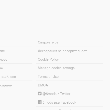
Свържете се
ове
Декларация за поверителност
лове
Cookie Policy
ве
Manage cookie settings
и файлове
Terms of Use
асиране
DMCA
@5mods в Twitter
5mods във Facebook