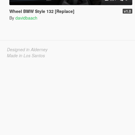
Wheel BMW Style 132 [Replace]
v1.0
By
davidbaach
Designed in Alderney
Made in Los Santos