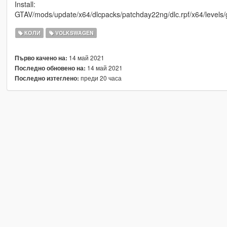
Install:
GTAV/mods/update/x64/dlcpacks/patchday22ng/dlc.rpf/x64/levels/g
КОЛИ
VOLKSWAGEN
14 май 2021
Първо качено на:
14 май 2021
Последно обновено на:
преди 20 часа
Последно изтеглено: