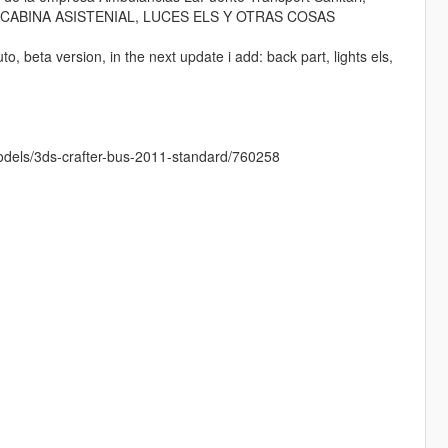
A CABINA ASISTENIAL, LUCES ELS Y OTRAS COSAS
 beta version, in the next update i add: back part, lights els,
models/3ds-crafter-bus-2011-standard/760258