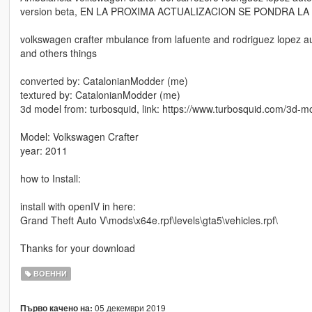
version beta, EN LA PROXIMA ACTUALIZACION SE PONDRA L
volkswagen crafter mbulance from lafuente and rodriguez lopez auto,
and others things
converted by: CatalonianModder (me)
textured by: CatalonianModder (me)
3d model from: turbosquid, link: https://www.turbosquid.com/3d-
Model: Volkswagen Crafter
year: 2011
how to Install:
install with openIV in here:
Grand Theft Auto V\mods\x64e.rpf\levels\gta5\vehicles.rpf\
Thanks for your download
ВОЕННИ
05 декември 2019
Първо качено на: