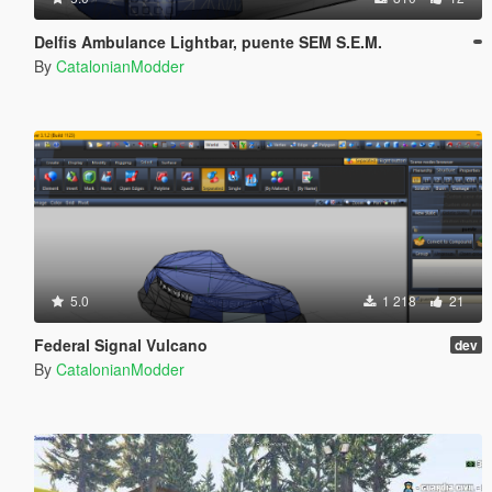
Delfis Ambulance Lightbar, puente SEM S.E.M.
By
CatalonianModder
5.0
1 218
21
Federal Signal Vulcano
dev
By
CatalonianModder