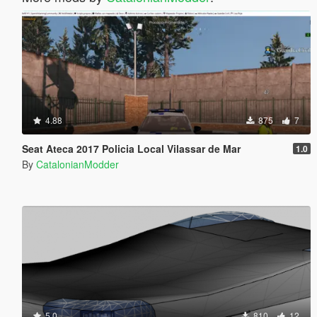
4.88
875
7
Seat Ateca 2017 Policia Local Vilassar de Mar
1.0
By
CatalonianModder
5.0
810
12