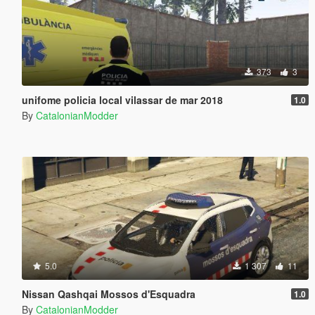
373
3
unifome policia local vilassar de mar 2018
1.0
By
CatalonianModder
5.0
1 307
11
Nissan Qashqai Mossos d'Esquadra
1.0
By
CatalonianModder