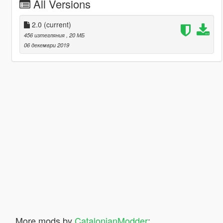
All Versions
2.0
(current)
456 изтегляния
, 20 МБ
06 декември 2019
More mods by
CatalonianModder
: