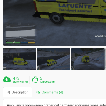
473
5
Изтегления
Харесвания
Description
Comments (4)
Ambulancia volkswagen crafter del carrozero rodriguez lopez aut