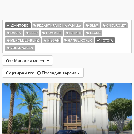
ДЖИПОВЕ
РЕДАКТИРАНЕ НА VANILLA
BMW
CHEVROLET
DACIA
JEEP
HUMMER
INFINITI
LEXUS
MERCEDES-BENZ
NISSAN
RANGE ROVER
TOYOTA
VOLKSWAGEN
От:
Миналия месец
Сортирай по:
Последни версии