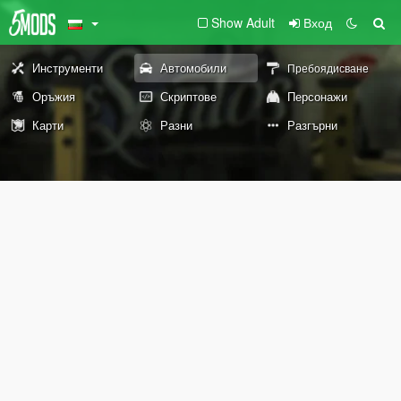
Show Adult
Вход
Инструменти
Автомобили
Пребоядисване
Оръжия
Скриптове
Персонажи
Карти
Разни
Разгърни