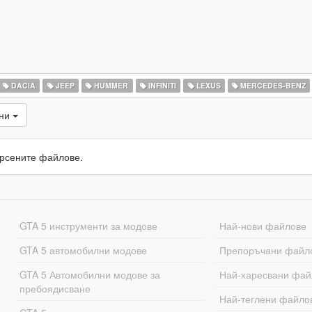
DACIA
JEEP
HUMMER
INFINITI
LEXUS
MERCEDES-BENZ
ани
рсените файлове.
GTA 5 инструменти за модове
Най-нови файлове
GTA 5 автомобилни модове
Препоръчани файл
GTA 5 Автомобилни модове за
Най-харесвани фай
пребоядисване
Най-теглени файло