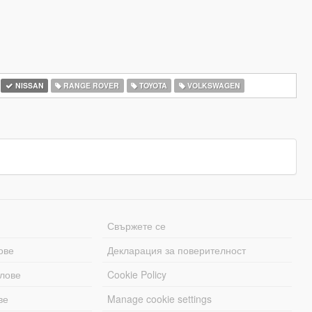
NISSAN
RANGE ROVER
TOYOTA
VOLKSWAGEN
Свържете се
ове
Декларация за поверителност
лове
Cookie Policy
ве
Manage cookie settings