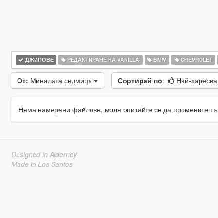
ДЖИПОВЕ
РЕДАКТИРАНЕ НА VANILLA
BMW
CHEVROLET
От:
Миналата седмица
Сортирай по:
Най-харесв
Няма намерени файлове, моля опитайте се да промените тъ
Designed in Alderney
Made in Los Santos