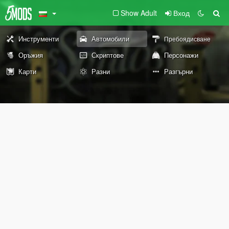
Show Adult
Вход
Инструменти
Автомобили
Пребоядисване
Оръжия
Скриптове
Персонажи
Карти
Разни
Разгърни