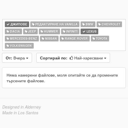
ДЖИПОВЕ
РЕДАКТИРАНЕ НА VANILLA
BMW
CHEVROLET
DACIA
JEEP
HUMMER
INFINITI
LEXUS
MERCEDES-BENZ
NISSAN
RANGE ROVER
TOYOTA
VOLKSWAGEN
От:
Вчера
Сортирай по:
Най-харесвани
Няма намерени файлове, моля опитайте се да промените
търсените файлове.
Designed in Alderney
Made in Los Santos