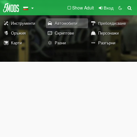
Show Adult
Вход
Инструменти
Автомобили
Пребоядисване
Оръжия
Скриптове
Персонажи
Карти
Разни
Разгърни