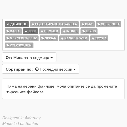
ДЖИПОВЕ
РЕДАКТИРАНЕ НА VANILLA
BMW
CHEVROLET
DACIA
JEEP
HUMMER
INFINITI
LEXUS
MERCEDES-BENZ
NISSAN
RANGE ROVER
TOYOTA
VOLKSWAGEN
От:
Миналата седмица
Сортирай по:
Последни версии
Няма намерени файлове, моля опитайте се да промените
търсените файлове.
Designed in Alderney
Made in Los Santos