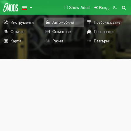
Show Adult
Вход
Инструменти
Автомобили
Пребоядисване
Оръжия
Скриптове
Персонажи
Карти
Разни
Разгърни