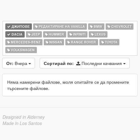
ДЖИПОВЕ
РЕДАКТИРАНЕ НА VANILLA
BMW
CHEVROLET
DACIA
JEEP
HUMMER
INFINITI
LEXUS
MERCEDES-BENZ
NISSAN
RANGE ROVER
TOYOTA
VOLKSWAGEN
От:
Вчера
Сортирай по:
Последни качвания
Няма намерени файлове, моля опитайте се да промените
търсените файлове.
Designed in Alderney
Made in Los Santos