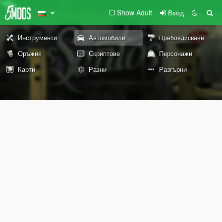
Show Adult
Вход
Инструменти
Автомобили
Пребоядисване
Оръжия
Скриптове
Персонажи
Карти
Разни
Разгърни