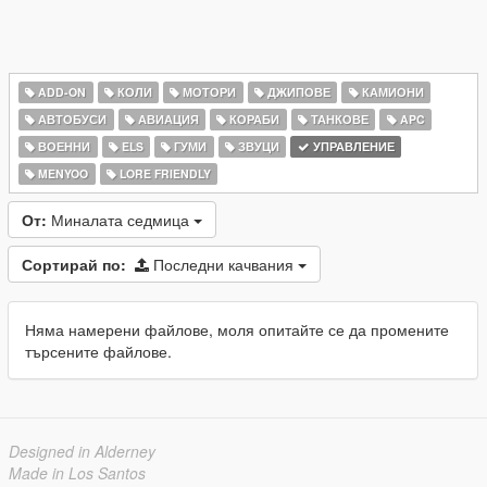
ADD-ON
КОЛИ
МОТОРИ
ДЖИПОВЕ
КАМИОНИ
АВТОБУСИ
АВИАЦИЯ
КОРАБИ
ТАНКОВЕ
APC
ВОЕННИ
ELS
ГУМИ
ЗВУЦИ
УПРАВЛЕНИЕ
MENYOO
LORE FRIENDLY
От:
Миналата седмица
Сортирай по:
Последни качвания
Няма намерени файлове, моля опитайте се да промените
търсените файлове.
Designed in Alderney
Made in Los Santos