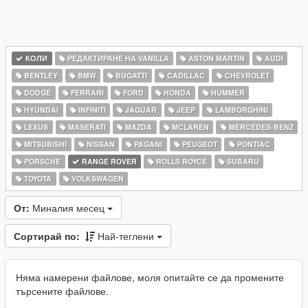
КОЛИ
РЕДАКТИРАНЕ НА VANILLA
ASTON MARTIN
AUDI
BENTLEY
BMW
BUGATTI
CADILLAC
CHEVROLET
DODGE
FERRARI
FORD
HONDA
HUMMER
HYUNDAI
INFINITI
JAGUAR
JEEP
LAMBORGHINI
LEXUS
MASERATI
MAZDA
MCLAREN
MERCEDES-BENZ
MITSUBISHI
NISSAN
PAGANI
PEUGEOT
PONTIAC
PORSCHE
RANGE ROVER
ROLLS ROYCE
SUBARU
TOYOTA
VOLKSWAGEN
От:
Миналия месец
Сортирай по:
Най-теглени
Няма намерени файлове, моля опитайте се да промените
търсените файлове.