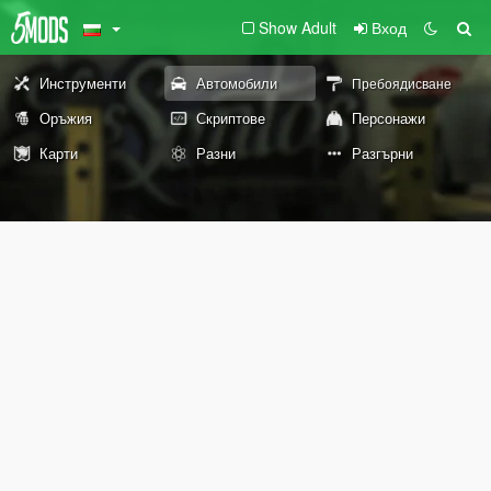
Show Adult
Вход
Инструменти
Автомобили
Пребоядисване
Оръжия
Скриптове
Персонажи
Карти
Разни
Разгърни