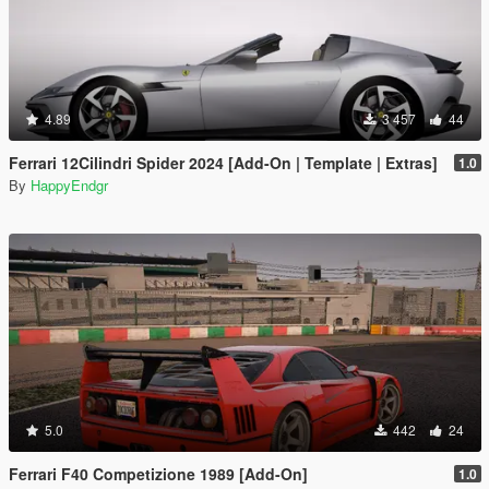
4.89
3 457
44
Ferrari 12Cilindri Spider 2024 [Add-On | Template | Extras]
1.0
By
HappyEndgr
5.0
442
24
Ferrari F40 Competizione 1989 [Add-On]
1.0