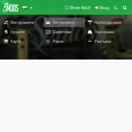
Show Adult
Вход
Инструменти
Автомобили
Пребоядисване
Оръжия
Скриптове
Персонажи
Карти
Разни
Разгърни