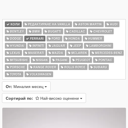
КОЛИ
РЕДАКТИРАНЕ НА VANILLA
ASTON MARTIN
AUDI
BENTLEY
BMW
BUGATTI
CADILLAC
CHEVROLET
DODGE
FERRARI
FORD
HONDA
HUMMER
HYUNDAI
INFINITI
JAGUAR
JEEP
LAMBORGHINI
LEXUS
MASERATI
MAZDA
MCLAREN
MERCEDES-BENZ
MITSUBISHI
NISSAN
PAGANI
PEUGEOT
PONTIAC
PORSCHE
RANGE ROVER
ROLLS ROYCE
SUBARU
TOYOTA
VOLKSWAGEN
От:
Миналия месец
Сортирай по:
Най-високо оценени