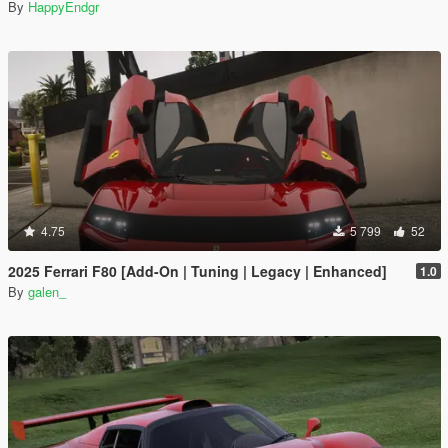
By
HappyEndgr
4.75
5 799
52
2025 Ferrari F80 [Add-On | Tuning | Legacy | Enhanced]
1.0
By
galen_