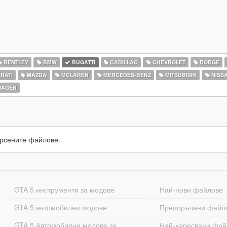
BENTLEY
BMW
BUGATTI
CADILLAC
CHEVROLET
DODGE
RATI
MAZDA
MCLAREN
MERCEDES-BENZ
MITSUBISHI
NISS
WAGEN
рсените файлове.
GTA 5 инструменти за модове
Най-нови файлове
GTA 5 автомобилни модове
Препоръчани файл
GTA 5 Автомобилни модове за
Най-харесвани фай