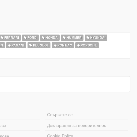
FERRARI
FORD
HONDA
HUMMER
HYUNDAI
AN
PAGANI
PEUGEOT
PONTIAC
PORSCHE
Свържете се
ове
Декларация за поверителност
лове
Cookie Policy