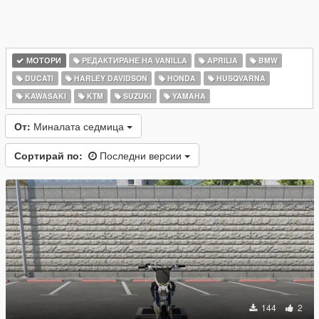
МОТОРИ
РЕДАКТИРАНЕ НА VANILLA
APRILIA
BMW
DUCATI
HARLEY DAVIDSON
HONDA
HUSQVARNA
KAWASAKI
KTM
SUZUKI
YAMAHA
От:
Миналата седмица
Сортирай по:
Последни версии
144
2