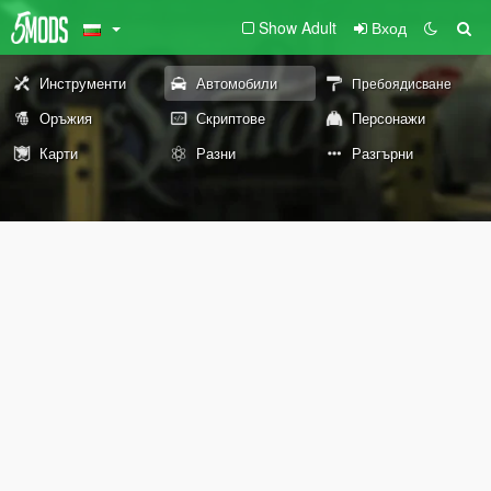
Show Adult
Вход
Инструменти
Автомобили
Пребоядисване
Оръжия
Скриптове
Персонажи
Карти
Разни
Разгърни